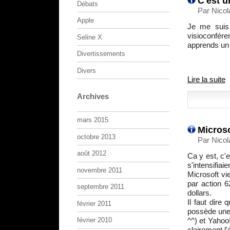
C'est u
Débats
Par Nicol
Apple
Je me suis 
visioconfére
Seline X
apprends un 
Divertissements
Divers
Lire la suite
Archives
mars 2015
Microso
octobre 2013
Par Nicol
août 2012
Ca y est, c'
s'intensifia
novembre 2011
Microsoft vi
par action 6
septembre 2011
dollars.
Il faut dire
février 2011
possède une 
^^) et Yahoo
février 2010
clairement l'