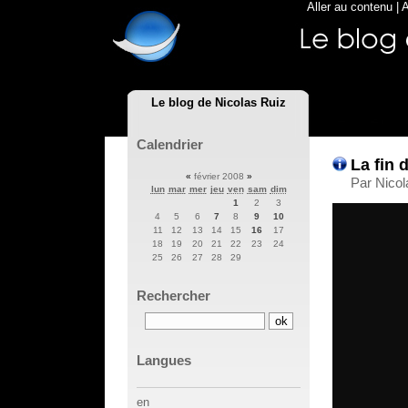
Aller au contenu
|
A
Le blog de Nicolas Ruiz
Calendrier
La fin 
«
février 2008
»
Par Nicol
lun
mar
mer
jeu
ven
sam
dim
1
2
3
4
5
6
7
8
9
10
11
12
13
14
15
16
17
18
19
20
21
22
23
24
25
26
27
28
29
Rechercher
Langues
en