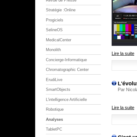
Revue de Presse
Stratégie :Online
Progiciels
SelineOS
MedicalCenter
Monolith
Lire la suite
Concierge-Informatique
Chromatographic Center
ErudiLive
L'évolu
Par Nicol
SmartObjects
L'intelligence Artificielle
Lire la suite
Robotique
Analyses
TabletPC