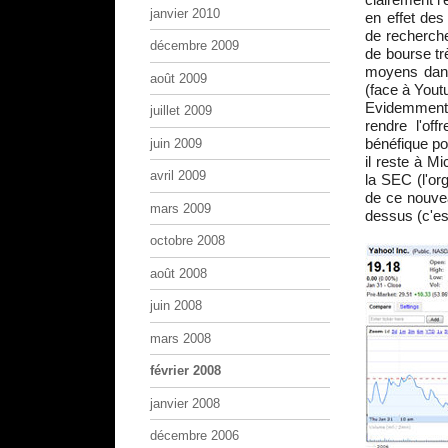
janvier 2010
en effet des
de recherche
décembre 2009
de bourse t
moyens dans
août 2009
(face à Yout
Evidemment,
juillet 2009
rendre l'of
bénéfique pou
juin 2009
il reste à M
avril 2009
la SEC (l'or
de ce nouve
mars 2009
dessus (c'est
octobre 2008
août 2008
juin 2008
mars 2008
février 2008
janvier 2008
décembre 2006