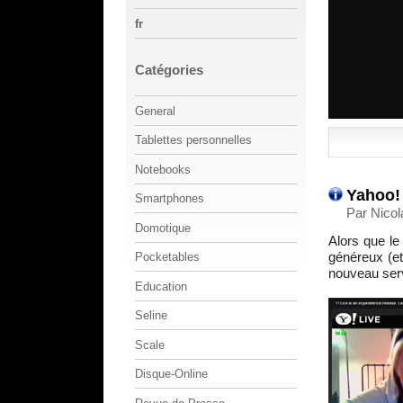
fr
Catégories
General
Tablettes personnelles
Notebooks
Yahoo!
Smartphones
Par Nicol
Domotique
Alors que le
généreux (et
Pocketables
nouveau ser
Education
Seline
Scale
Disque-Online