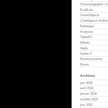
Chromatographic Ce
ErudiLive
SmartObjects
L'intelligence Artifici
Robotique
Analyses
TabletPC
Débats
Apple
Seline X
Divertissements
Divers
Archives
juin 2026
avril 2026
janvier 2026
octobre 2025
juin 2025