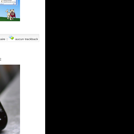
aire
::
aucun trackback
e