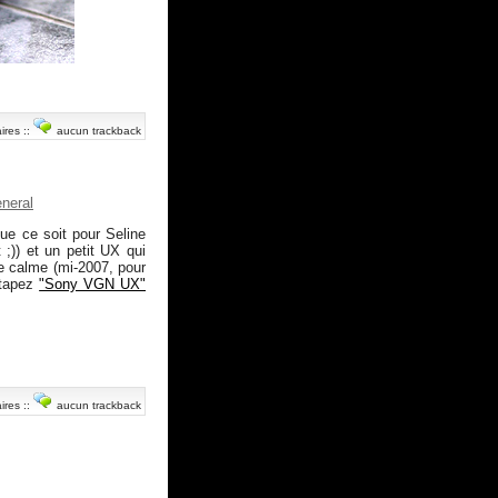
ires
::
aucun trackback
neral
ue ce soit pour Seline
 ;)) et un petit UX qui
se calme (mi-2007, pour
 tapez
"Sony VGN UX"
ires
::
aucun trackback