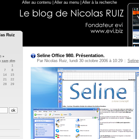
Aller au contenu
|
Aller au menu
|
Aller à la recherche
las Ruiz
Seline Office 980. Présentation.
06
»
Par Nicolas Ruiz, lundi 30 octobre 2006 à 10:29
::
Seline
n
sam
dim
1
7
8
14
15
21
22
28
29