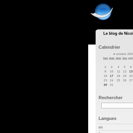
Le blog de Nico
Calendrier
«
octobre 20
lun
mar
mer
jeu
ve
2
3
4
5
6
9
10
11
12
13
16
17
18
19
20
23
24
25
26
27
30
31
Rechercher
Langues
en