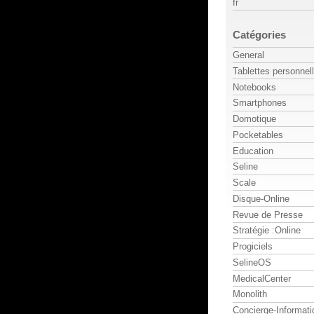
fr
Catégories
General
Tablettes personnel
Notebooks
Smartphones
Domotique
Pocketables
Education
Seline
Scale
Disque-Online
Revue de Presse
Stratégie :Online
Progiciels
SelineOS
MedicalCenter
Monolith
Concierge-Informati