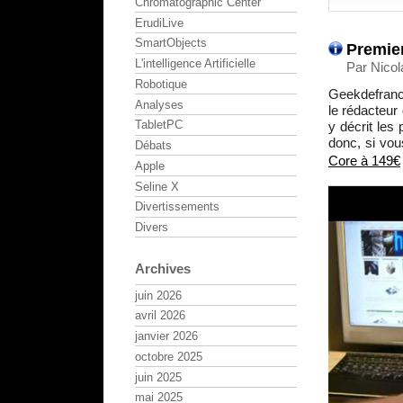
Chromatographic Center
ErudiLive
SmartObjects
Premier
L'intelligence Artificielle
Par Nicol
Robotique
Geekdefrance
Analyses
le rédacteur 
TabletPC
y décrit les 
donc, si vo
Débats
Core à 149€
Apple
Seline X
Divertissements
Divers
Archives
juin 2026
avril 2026
janvier 2026
octobre 2025
juin 2025
mai 2025