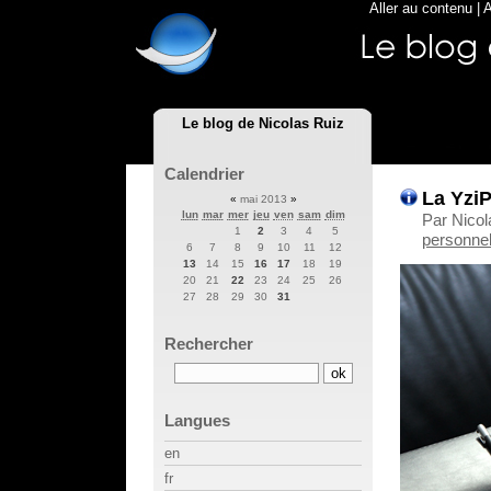
Aller au contenu
|
A
Le blog de Nicolas Ruiz
Calendrier
La YziP
«
mai 2013
»
lun
mar
mer
jeu
ven
sam
dim
Par Nicol
1
2
3
4
5
personnel
6
7
8
9
10
11
12
13
14
15
16
17
18
19
20
21
22
23
24
25
26
27
28
29
30
31
Rechercher
Langues
en
fr