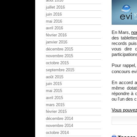
août 2016
juillet 2016
juin 2016
mai 2016
avril 2016
En Mars,
no
février 2016
des tablette
janvier 2016
records puis
vous dire 
décembre 2015
participation
novembre 2015
octobre 2015
Pour rappel,
septembre 2015
concours ev
août 2015
En accord a
juin 2015
même dotat
mai 2015
répondre à q
avril 2015
ou l'un des
mars 2015
Vous pouvez p
février 2015
décembre 2014
novembre 2014
octobre 2014