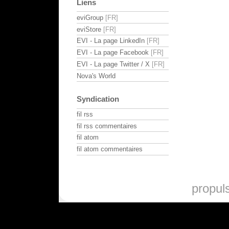
Liens
eviGroup
eviStore
EVI - La page LinkedIn
EVI - La page Facebook
EVI - La page Twitter / X
Nova's World
Syndication
fil rss
fil rss commentaires
fil atom
fil atom commentaires
propul