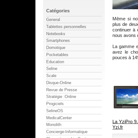
Catégories
Même si no
General
plus de deu
Tablettes personnelles
continuer à 
Notebooks
nous avons d
Smartphones
La gamme es
Domotique
avez le cho
Pocketables
pouces à 149
Education
Seline
Scale
Disque-Online
Revue de Presse
Stratégie :Online
Progiciels
SelineOS
MedicalCenter
La YziPro 9.
Monolith
Yzi.fr
Concierge-Informatique