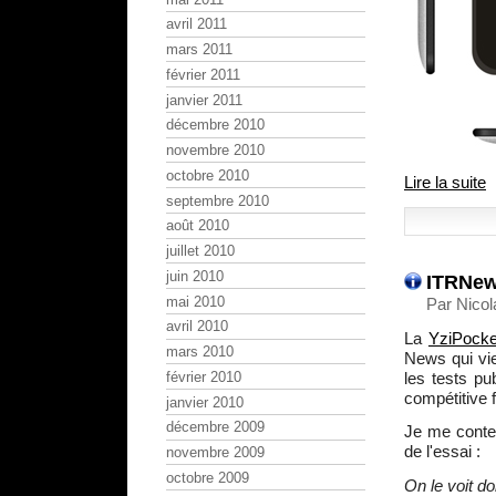
avril 2011
mars 2011
février 2011
janvier 2011
décembre 2010
novembre 2010
octobre 2010
Lire la suite
septembre 2010
août 2010
juillet 2010
juin 2010
ITRNews
mai 2010
Par Nicol
avril 2010
La
YziPocke
mars 2010
News qui vie
les tests pu
février 2010
compétitive 
janvier 2010
décembre 2009
Je me conten
de l'essai :
novembre 2009
octobre 2009
On le voit do