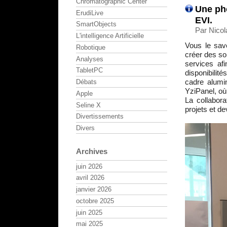
Chromatographic Center
Une pho
ErudiLive
EVI.
SmartObjects
Par Nicol
L'intelligence Artificielle
Vous le sav
Robotique
créer des so
Analyses
services afi
TabletPC
disponibilité
cadre alumi
Débats
YziPanel, où
Apple
La collabor
Seline X
projets et de
Divertissements
Divers
Archives
juin 2026
avril 2026
janvier 2026
octobre 2025
juin 2025
mai 2025