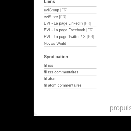
Liens
eviGroup
eviStore
EVI - La page LinkedIn
EVI - La page Facebook
EVI - La page Twitter / X
Nova's World
Syndication
fil rss
fil rss commentaires
fil atom
fil atom commentaires
propul