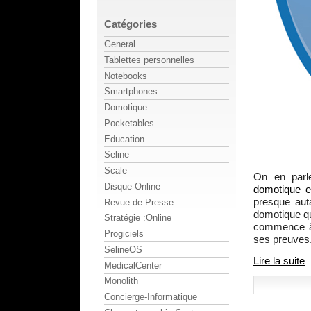
Catégories
General
Tablettes personnelles
Notebooks
Smartphones
Domotique
Pocketables
Education
Seline
Scale
On en parl
Disque-Online
domotique e
presque aut
Revue de Presse
domotique 
Stratégie :Online
commence à 
Progiciels
ses preuves
SelineOS
Lire la suite
MedicalCenter
Monolith
Concierge-Informatique