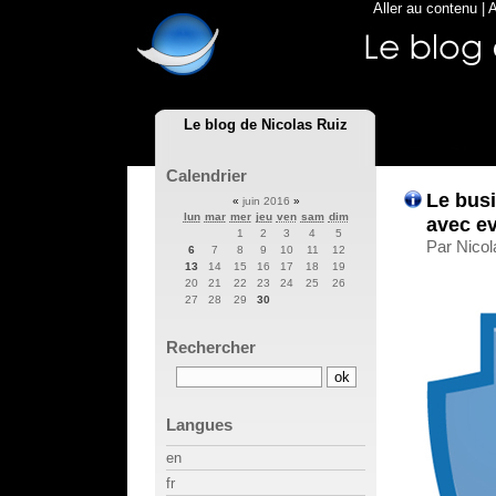
Aller au contenu
|
A
Le blog de Nicolas Ruiz
Calendrier
Le bus
«
juin 2016
»
lun
mar
mer
jeu
ven
sam
dim
avec e
1
2
3
4
5
Par Nicol
6
7
8
9
10
11
12
13
14
15
16
17
18
19
20
21
22
23
24
25
26
27
28
29
30
Rechercher
Langues
en
fr