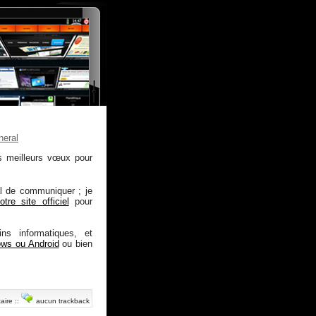
neral
s meilleurs vœux pour
al de communiquer ; je
otre site officiel
pour
ns informatiques, et
ows ou Android
ou bien
aire
::
aucun trackback