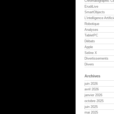
Chromatographic Ce
ErudiLive
SmartObjects
L'intelligence Artifici
Robotique
Analyses
TabletPC
Débats
Apple
Seline X
Divertissements
Divers
Archives
juin 2026
avril 2026
janvier 2026
octobre 2025
juin 2025
mai 2025