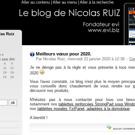
Aller au contenu
|
Aller au menu
|
Aller à la recherche
las Ruiz
Meilleurs vœux pour 2020.
20
»
Par Nicolas Ruiz, mercredi 22 janvier 2020 à 12:38
::
Ge
n
sam
dim
4
5
Je ne déroge pas à la règle et vous présente à tous me
11
12
2020
18
19
25
26
Vous l'avez constaté, ce blog n'est plus le moyen princip
vous conseille donc chaudement de vous rendre sur
n
découvrir nos produits.
N'hésitez pas à nous contacter pour tous vos besoi
notamment nos
tablettes renforcées StrongPad sous Wind
nos
tablettes murales YziPanel, adaptées à la domotique
.
A bientôt !
aucun comment