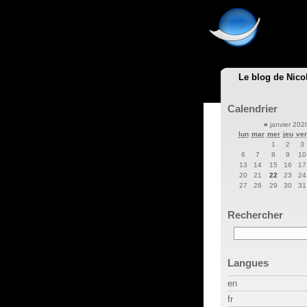
Le blog de Nico
Calendrier
«
janvier 20
lun
mar
mer
jeu
ve
1
2
3
6
7
8
9
10
13
14
15
16
17
20
21
22
23
24
27
28
29
30
31
Rechercher
Langues
en
fr