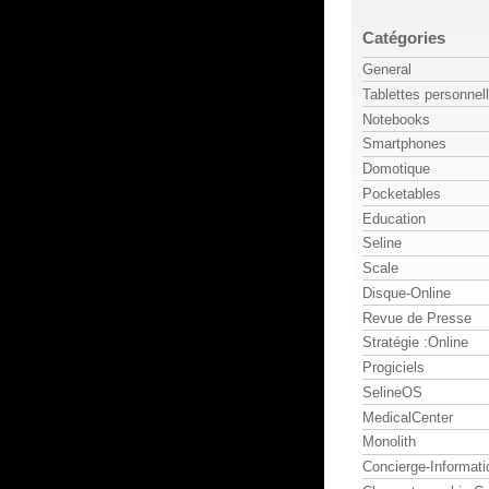
Catégories
General
Tablettes personnel
Notebooks
Smartphones
Domotique
Pocketables
Education
Seline
Scale
Disque-Online
Revue de Presse
Stratégie :Online
Progiciels
SelineOS
MedicalCenter
Monolith
Concierge-Informati