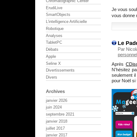
Chromatographic Center
ErudiLive
Je vous souh
SmartObjects
vous donne 
L'intelligence Artificielle
Robotique
Analyses
Le Pad
TabletPC
Par Nico
Débats
personnel
Apple
Seline X
Après
CDis
N'hésitez pa
Divertissements
seulement il
Divers
pour Noël si
Archives
janvier 2026
juin 2024
septembre 2021
janvier 2018
juillet 2017
janvier 2017