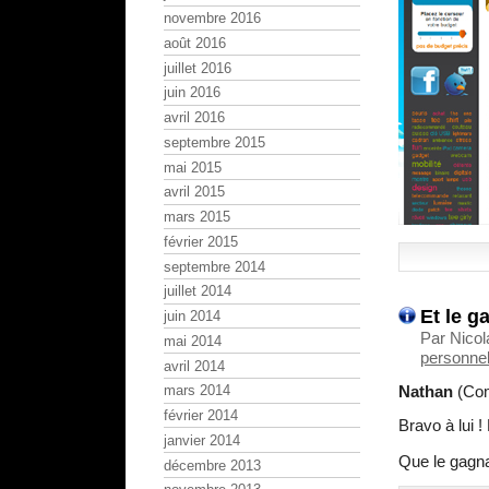
novembre 2016
août 2016
juillet 2016
juin 2016
avril 2016
septembre 2015
mai 2015
avril 2015
mars 2015
février 2015
septembre 2014
juillet 2014
Et le g
juin 2014
Par Nicol
mai 2014
personnel
avril 2014
Nathan
(Com
mars 2014
février 2014
Bravo à lui !
janvier 2014
Que le gagn
décembre 2013