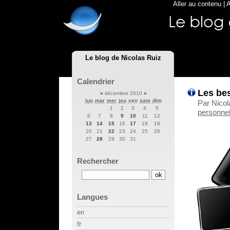
Aller au contenu
|
A
Le blog de Nicolas Ruiz
Calendrier
Les bes
«
décembre 2010
»
lun
mar
mer
jeu
ven
sam
dim
Par Nico
1
2
3
4
5
personnel
6
7
8
9
10
11
12
13
14
15
16
17
18
19
20
21
22
23
24
25
26
27
28
29
30
31
Rechercher
Langues
en
fr