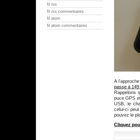
fil rss
fil rss commentaires
fil atom
fil atom commentaires
A l'approche
passe à 149
Rappelons qu
puce GPS et 
USB, le cha
celui-ci peu
pouvez le pl
Cliquez pou