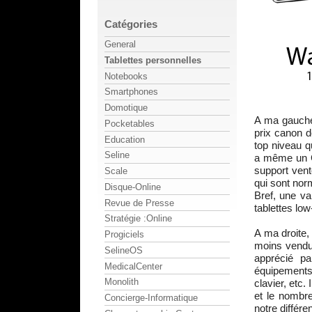
Catégories
General
Tablettes personnelles
Notebooks
Smartphones
Domotique
A ma gauch
Pocketables
prix canon d
Education
top niveau q
Seline
a même un G
support vent
Scale
qui sont nor
Disque-Online
Bref, une va
Revue de Presse
tablettes low
Stratégie :Online
A ma droite,
Progiciels
moins vendue
SelineOS
apprécié pa
MedicalCenter
équipements 
Monolith
clavier, etc
et le nombr
Concierge-Informatique
notre différe