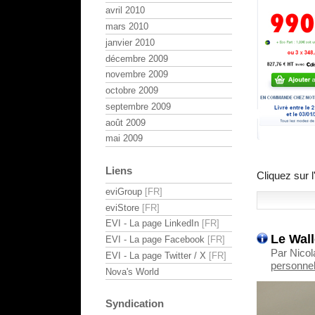
avril 2010
mars 2010
janvier 2010
décembre 2009
novembre 2009
octobre 2009
septembre 2009
août 2009
mai 2009
Liens
Cliquez sur l
eviGroup
eviStore
EVI - La page LinkedIn
Le Wall
EVI - La page Facebook
Par Nicol
EVI - La page Twitter / X
personnel
Nova's World
Syndication