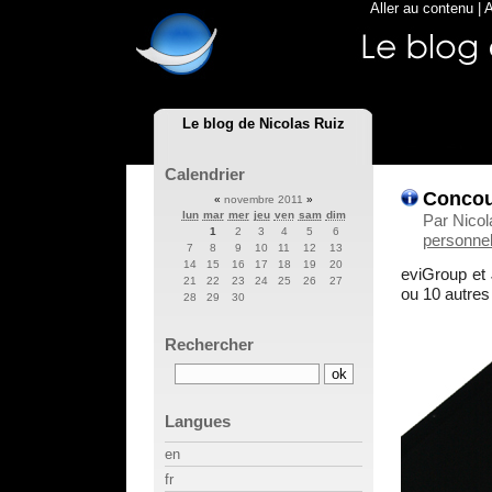
Aller au contenu
|
A
Le blog de Nicolas Ruiz
Calendrier
Concou
«
novembre 2011
»
lun
mar
mer
jeu
ven
sam
dim
Par Nicol
1
2
3
4
5
6
personnel
7
8
9
10
11
12
13
14
15
16
17
18
19
20
eviGroup et
21
22
23
24
25
26
27
ou 10 autre
28
29
30
Rechercher
Langues
en
fr