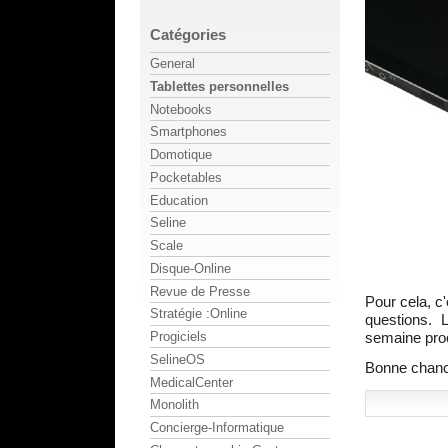
Catégories
General
Tablettes personnelles
Notebooks
Smartphones
Domotique
Pocketables
Education
Seline
Scale
Disque-Online
Revue de Presse
Pour cela, c
Stratégie :Online
questions. 
semaine pro
Progiciels
SelineOS
Bonne chanc
MedicalCenter
Monolith
Concierge-Informatique