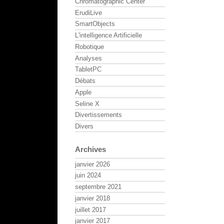
Chromatographic Center
ErudiLive
SmartObjects
L'intelligence Artificielle
Robotique
Analyses
TabletPC
Débats
Apple
Seline X
Divertissements
Divers
Archives
janvier 2026
juin 2024
septembre 2021
janvier 2018
juillet 2017
janvier 2017