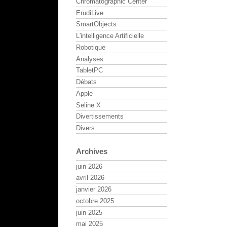
Chromatographic Center
ErudiLive
SmartObjects
L'intelligence Artificielle
Robotique
Analyses
TabletPC
Débats
Apple
Seline X
Divertissements
Divers
Archives
juin 2026
avril 2026
janvier 2026
octobre 2025
juin 2025
mai 2025