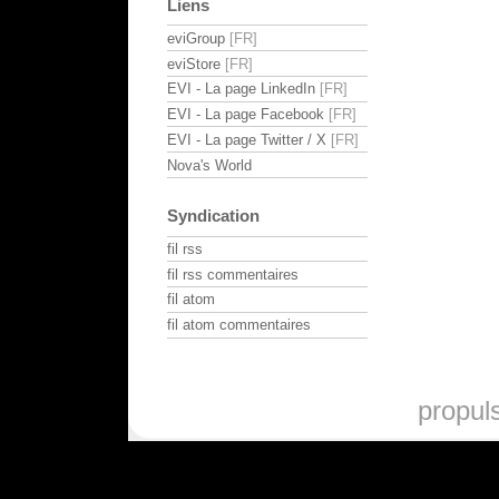
Liens
eviGroup
eviStore
EVI - La page LinkedIn
EVI - La page Facebook
EVI - La page Twitter / X
Nova's World
Syndication
fil rss
fil rss commentaires
fil atom
fil atom commentaires
propul