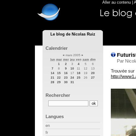
Aller au contenu
|
A
Le blog de Nicolas Ruiz
Calendrier
Futurist
«
mars 2005
»
lun
mar
mer
jeu
ven
sam
dim
Par Nico
1
2
3
4
5
6
7
8
9
10
11
12
13
Trouvée sur 
14
15
16
17
18
19
20
http://www1.
21
22
23
24
25
26
27
28
29
30
31
Rechercher
Langues
en
fr