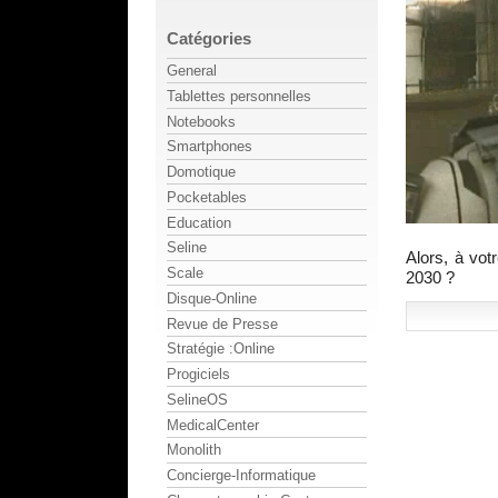
Catégories
General
Tablettes personnelles
Notebooks
Smartphones
Domotique
Pocketables
Education
Seline
Alors, à vo
Scale
2030 ?
Disque-Online
Revue de Presse
Stratégie :Online
Progiciels
SelineOS
MedicalCenter
Monolith
Concierge-Informatique