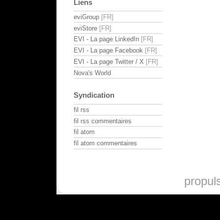
Liens
eviGroup
eviStore
EVI - La page LinkedIn
EVI - La page Facebook
EVI - La page Twitter / X
Nova's World
Syndication
fil rss
fil rss commentaires
fil atom
fil atom commentaires
propul