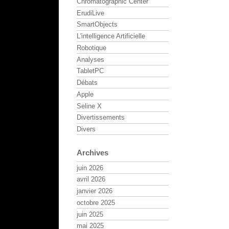
Chromatographic Center
ErudiLive
SmartObjects
L'intelligence Artificielle
Robotique
Analyses
TabletPC
Débats
Apple
Seline X
Divertissements
Divers
Archives
juin 2026
avril 2026
janvier 2026
octobre 2025
juin 2025
mai 2025