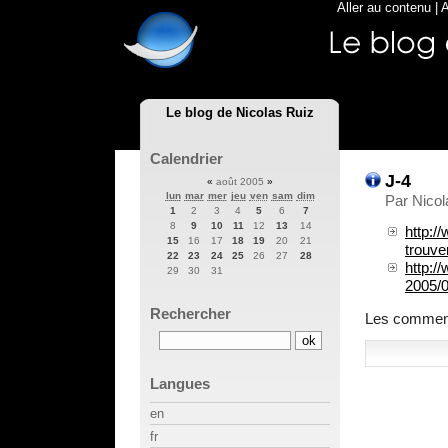
Aller au contenu
|
A
Le blog de Nicolas Ruiz
Calendrier
J-4
«
août 2005
»
lun
mar
mer
jeu
ven
sam
dim
Par Nicol
1
2
3
4
5
6
7
8
9
10
11
12
13
14
http:/
15
16
17
18
19
20
21
trouve
22
23
24
25
26
27
28
http:/
29
30
31
2005/0
Rechercher
Les commenta
Langues
en
fr