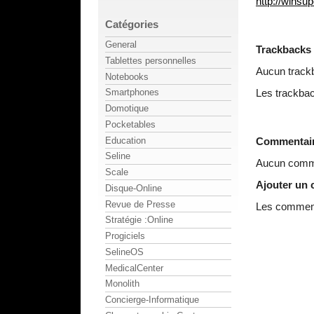
http://wins
Catégories
General
Trackbacks
Tablettes personnelles
Aucun track
Notebooks
Les trackbac
Smartphones
Domotique
Pocketables
Education
Commentai
Seline
Aucun comme
Scale
Ajouter un
Disque-Online
Revue de Presse
Les commenta
Stratégie :Online
Progiciels
SelineOS
MedicalCenter
Monolith
Concierge-Informatique