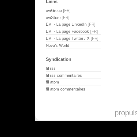
Liens
eviGroup
eviStore
EVI - La page LinkedIn
EVI - La page Facebook
EVI - La page Twitter / X
Nova's World
Syndication
fil rss
fil rss commentaires
fil atom
fil atom commentaires
propul