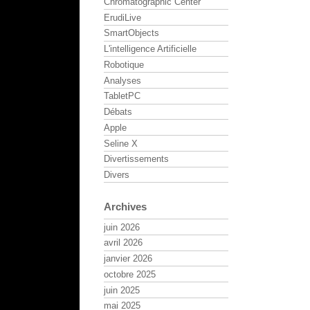
Chromatographic Center
ErudiLive
SmartObjects
L'intelligence Artificielle
Robotique
Analyses
TabletPC
Débats
Apple
Seline X
Divertissements
Divers
Archives
juin 2026
avril 2026
janvier 2026
octobre 2025
juin 2025
mai 2025