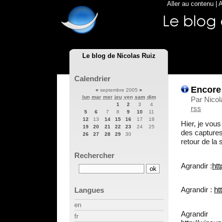
Aller au contenu
|
A
Le blog de Nicolas Ruiz
Calendrier
Encore
«
septembre 2005
»
lun
mar
mer
jeu
ven
sam
dim
Par Nicol
1
2
3
4
rss
5
6
7
8
9
10
11
12
13
14
15
16
17
18
Hier, je vous
19
20
21
22
23
24
25
des captures
26
27
28
29
30
retour de la 
Rechercher
Agrandir :
ht
Agrandir :
ht
Langues
en
A
fr