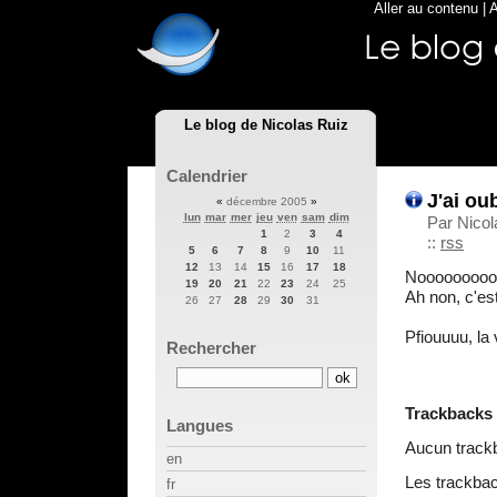
Aller au contenu
|
A
Le blog de Nicolas Ruiz
Calendrier
J'ai ou
«
décembre 2005
»
lun
mar
mer
jeu
ven
sam
dim
Par Nicol
1
2
3
4
::
rss
5
6
7
8
9
10
11
12
13
14
15
16
17
18
Nooooooooooo
19
20
21
22
23
24
25
Ah non, c'est
26
27
28
29
30
31
Pfiouuuu, la 
Rechercher
Trackbacks
Langues
Aucun track
en
Les trackbac
fr