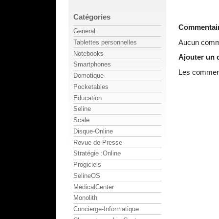
Catégories
Commentai
General
Aucun comme
Tablettes personnelles
Notebooks
Ajouter un
Smartphones
Les commenta
Domotique
Pocketables
Education
Seline
Scale
Disque-Online
Revue de Presse
Stratégie :Online
Progiciels
SelineOS
MedicalCenter
Monolith
Concierge-Informatique