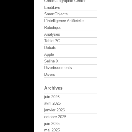
Chromatographic Center
ErudiLive
SmartObjects
L'intelligence Artificielle
Robotique
Analyses
TabletPC
Débats
Apple
Seline X
Divertissements
Divers
Archives
juin 2026
avril 2026
janvier 2026
octobre 2025
juin 2025
mai 2025