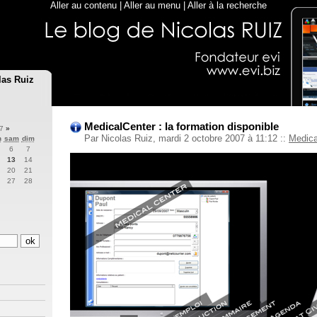
Aller au contenu
|
Aller au menu
|
Aller à la recherche
las Ruiz
MedicalCenter : la formation disponible
07
»
Par Nicolas Ruiz, mardi 2 octobre 2007 à 11:12
::
Medica
n
sam
dim
6
7
13
14
20
21
27
28