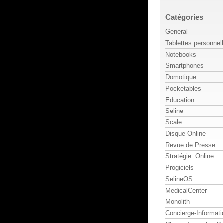
Catégories
General
Tablettes personnel
Notebooks
Smartphones
Domotique
Pocketables
Education
Seline
Scale
Disque-Online
Revue de Presse
Stratégie :Online
Progiciels
SelineOS
MedicalCenter
Monolith
Concierge-Informati