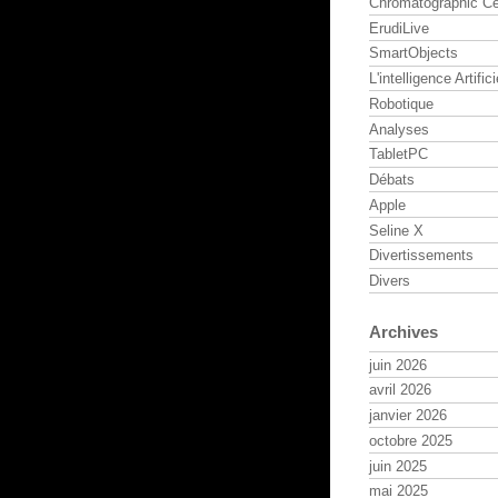
Chromatographic Ce
ErudiLive
SmartObjects
L'intelligence Artifici
Robotique
Analyses
TabletPC
Débats
Apple
Seline X
Divertissements
Divers
Archives
juin 2026
avril 2026
janvier 2026
octobre 2025
juin 2025
mai 2025