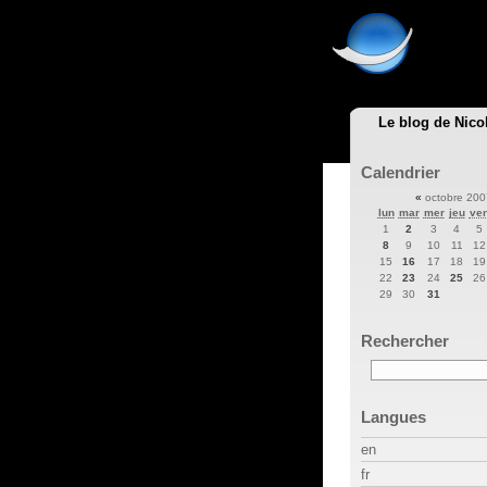
Le blog de Nico
Calendrier
«
octobre 20
lun
mar
mer
jeu
ve
1
2
3
4
5
8
9
10
11
12
15
16
17
18
19
22
23
24
25
26
29
30
31
Rechercher
Langues
en
fr