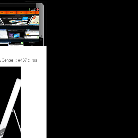
lCenter
::
#437
::
rss