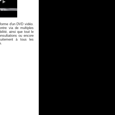
 forme d'un DVD vidéo.
ontre via de multiples
lité, ainsi que tout le
onsultations ou encore
tuitement à tous les
e.