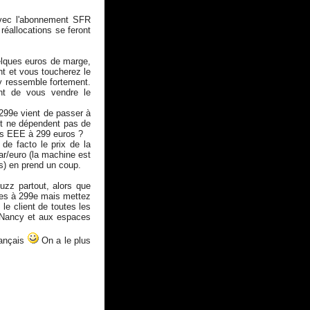
 avec l'abonnement SFR
réallocations se feront
elques euros de marge,
nt et vous toucherez le
 y ressemble fortement.
ant de vous vendre le
299e vient de passer à
et ne dépendent pas de
us EEE à 299 euros ?
de facto le prix de la
ar/euro (la machine est
s) en prend un coup.
uzz partout, alors que
les à 299e mais mettez
 le client de toutes les
e Nancy et aux espaces
rançais
On a le plus