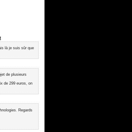
R
ais là je suis sûr que
jet de plusieurs
x de 299 euros, on
chnologies. Regards