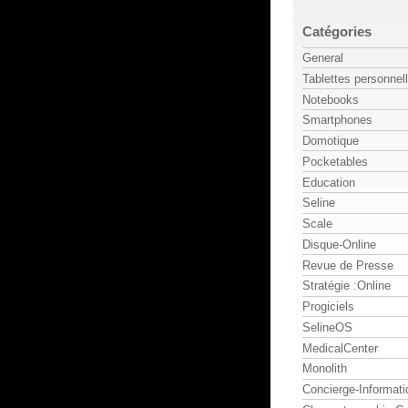
Catégories
General
Tablettes personnel
Notebooks
Smartphones
Domotique
Pocketables
Education
Seline
Scale
Disque-Online
Revue de Presse
Stratégie :Online
Progiciels
SelineOS
MedicalCenter
Monolith
Concierge-Informati