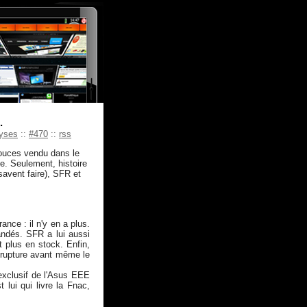
.
yses
::
#470
::
rss
pouces vendu dans le
e. Seulement, histoire
savent faire), SFR et
ce : il n'y en a plus.
ndés. SFR a lui aussi
it plus en stock. Enfin,
n rupture avant même le
exclusif de l'Asus EEE
 lui qui livre la Fnac,