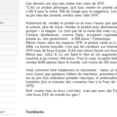
Ces derniers ont reçu des ordres très clairs de SFR :
"C'est un produit pénurique, qu'il faut vendre en priorité
(-100 € pour le client, 80€ de marge pour le magasins). Les 
au pro rata des produits vendus avec l'abo SFR."
les
Autrement dit, vendez le produit nu et vous n'aurez que qu
et surtout, plus de stock. Vendez le produit avec abonneme
jackpot + la réappro. Ce n'est pas de la vente liée mais ca
Certains distributeurs, comme Darty, acceptent cepend
produit nu, très gentimment... à 499 euros ! Fantastique.
Même chose, dans les espaces SFR, le produit vanté nu à 
448e. La bonne nouvelle, c'est que les vendeurs sur Intern
SFR mais de Asus Europe. Enfin une raison d'avoir son As
Même pas. LDLC & Co ont flairé le filon et ont augmenté 
machine à (au moins) 349 euros. Pour le coup, la parité doll
vendue $299 partout dans le monde, soit moins de 250 euro
Voilà comment foiré totalement un lancement : faites un b
vous n'avez que quelques milliers de machines, promettez-
les au prix d'un ordinateur portable classique, et embrouillez
manières (j'en ai entendu des conneries hier à la Fnac d
SFR).
Bref, vouloir faire du buzz c'est bien, mais pas avec des F
cher Asus EEE du monde les gars !
que
Trackbacks