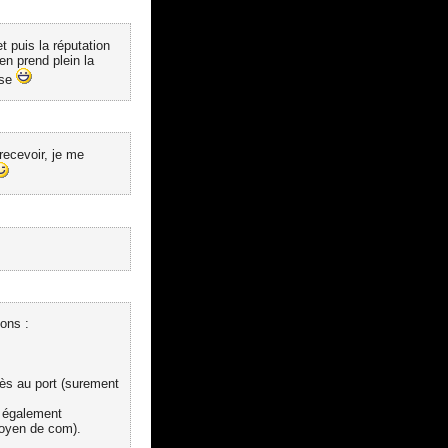
t puis la réputation
en prend plein la
ose
 recevoir, je me
ons :
ès au port (surement
ré également
moyen de com).