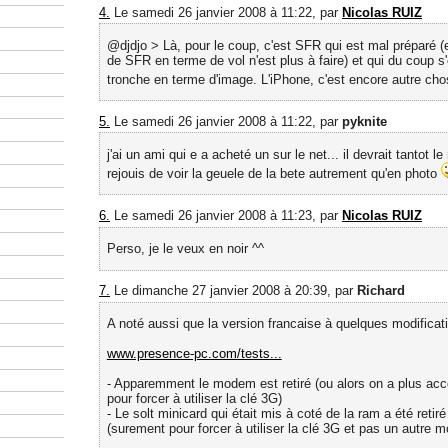
4.
Le samedi 26 janvier 2008 à 11:22, par
Nicolas RUIZ
@djdjo > Là, pour le coup, c'est SFR qui est mal préparé (e
de SFR en terme de vol n'est plus à faire) et qui du coup s'
tronche en terme d'image. L'iPhone, c'est encore autre ch
5.
Le samedi 26 janvier 2008 à 11:22, par
pyknite
j'ai un ami qui e a acheté un sur le net... il devrait tantot le
rejouis de voir la geuele de la bete autrement qu'en photo
6.
Le samedi 26 janvier 2008 à 11:23, par
Nicolas RUIZ
Perso, je le veux en noir ^^
7.
Le dimanche 27 janvier 2008 à 20:39, par
Richard
A noté aussi que la version francaise à quelques modificati
www.presence-pc.com/tests...
- Apparemment le modem est retiré (ou alors on a plus acc
pour forcer à utiliser la clé 3G)
- Le solt minicard qui était mis à coté de la ram a été reti
(surement pour forcer à utiliser la clé 3G et pas un autre 