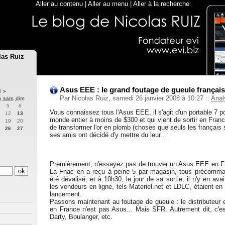
Aller au contenu
|
Aller au menu
|
Aller à la recherche
las Ruiz
Asus EEE : le grand foutage de gueule français
08
»
Par Nicolas Ruiz, samedi 26 janvier 2008 à 10:27
::
Anal
n
sam
dim
5
6
Vous connaissez tous l'Asus EEE, il s'agit d'un portable 7 
12
13
monde entier à moins de $300 et qui vient de sortir en Franc
19
20
de transformer l'or en plomb (choses que seuls les français 
26
27
ses amis ont décidé d'y mettre du leur...
Premièrement, n'essayez pas de trouver un Asus EEE en Fran
La Fnac en a reçu à peine 5 par magasin, tous précomma
été dévalisé, et à 10h30, le jour de sa sortie, il n'y en ava
les vendeurs en ligne, tels Materiel.net et LDLC, étaient e
lancement.
Passons maintenant au foutage de gueule : le distributeur 
en France n'est pas Asus... Mais SFR. Autrement dit, c'est
Darty, Boulanger, etc.