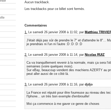
nter
Aucun trackback.
Les trackbacks pour ce billet sont fermés.
elle
Commentaires
1.
Le samedi 26 janvier 2008 à 11:02, par
Matthieu TRIVIE
J'était déjà pas sûr de prendre le 7" et d'attendre le 8"... M
je prendrais ni l'un ni l'autre :D :D :D :D
2.
Le samedi 26 janvier 2008 à 11:14, par
Nicolas RUIZ
Ca va tranquillement revenir à la normale, mais ça sera l'ob
semaines (voire quelques mois).
Sur eBay, beaucoup vendent des machiens AZERTY au pri
peut aller aussi de ce côté là.
3.
Le samedi 26 janvier 2008 à 11:16, par
djdjo
La France est réputé pour être fourreuse au niveau des te
l'Iphone... un très bon exemple d'embrouille!
Moi ça commence à me gaver ce genre de choses