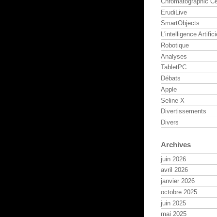
Chromatographic Ce
ErudiLive
SmartObjects
L'intelligence Artifici
Robotique
Analyses
TabletPC
Débats
Apple
Seline X
Divertissements
Divers
Archives
juin 2026
avril 2026
janvier 2026
octobre 2025
juin 2025
mai 2025