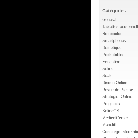
Catégories
General
Tablettes personnel
Notebooks
Smartphones
Domotique
Pocketables
Education
Seline
Scale
Disque-Online
Revue de Presse
Stratégie :Online
Progiciels
SelineOS
MedicalCenter
Monolith
Concierge-Informati