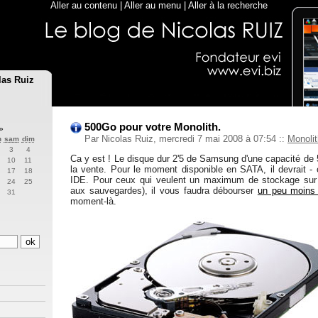
Aller au contenu
|
Aller au menu
|
Aller à la recherche
las Ruiz
500Go pour votre Monolith.
»
Par Nicolas Ruiz, mercredi 7 mai 2008 à 07:54
::
Monolit
n
sam
dim
3
4
Ca y est ! Le disque dur 2'5 de Samsung d'une capacité de 
10
11
la vente. Pour le moment disponible en SATA, il devrait - o
17
18
IDE. Pour ceux qui veulent un maximum de stockage sur
24
25
aux sauvegardes), il vous faudra débourser
un peu moins 
31
moment-là.