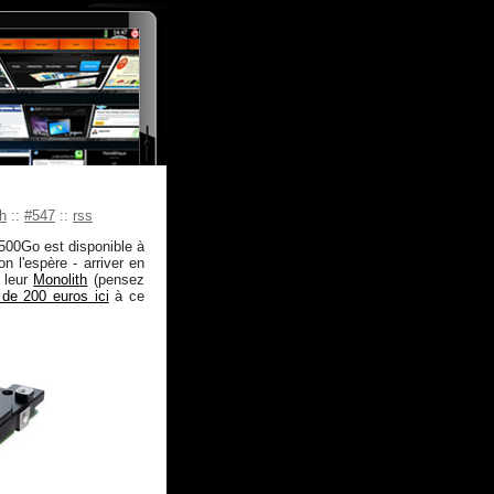
h
::
#547
::
rss
500Go est disponible à
n l'espère - arriver en
 leur
Monolith
(pensez
de 200 euros ici
à ce