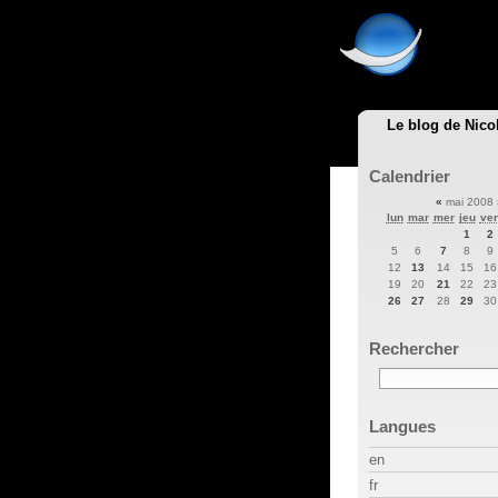
Le blog de Nico
Calendrier
«
mai 2008
lun
mar
mer
jeu
ve
1
2
5
6
7
8
9
12
13
14
15
16
19
20
21
22
23
26
27
28
29
30
Rechercher
Langues
en
fr