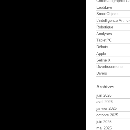
Chromatographic Ce
ErudiLive
SmartObjects
L'intelligence Artifici
Robotique
Analyses
TabletPC
Débats
Apple
Seline X
Divertissements
Divers
Archives
juin 2026
avril 2026
janvier 2026
octobre 2025
juin 2025
mai 2025