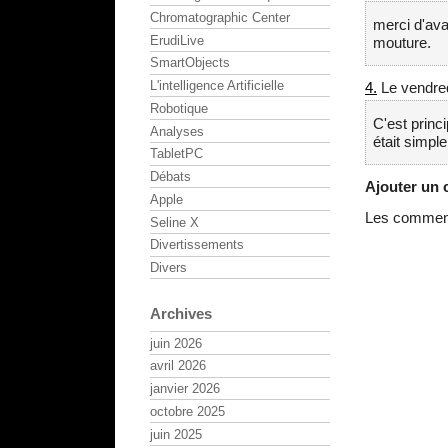
Chromatographic Center
merci d'ava
ErudiLive
mouture.
SmartObjects
L'intelligence Artificielle
4.
Le vendred
Robotique
C'est princ
Analyses
était simpl
TabletPC
Débats
Ajouter un
Apple
Les commenta
Seline X
Divertissements
Divers
Archives
juin 2026
avril 2026
janvier 2026
octobre 2025
juin 2025