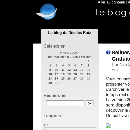
Aller au contenu
|
A
Le blog de Nicolas Ruiz
Calendrier
SelineN
«
mars 2009
»
lun
mar
mer
jeu
ven
sam
dim
Gratuit
1
Par Nicol
2
3
4
5
6
7
8
rss
9
10
11
12
13
14
15
16
17
18
19
20
21
22
Vous connai
23
24
25
26
27
28
29
30
31
présenter vo
d'archiver le
temps réel c
Rechercher
La version 20
sera disponi
découvrir le 
Un outil vra
Langues
en