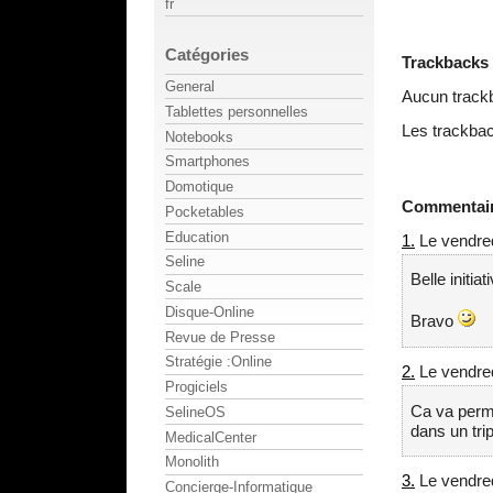
fr
Catégories
Trackbacks
General
Aucun track
Tablettes personnelles
Les trackbac
Notebooks
Smartphones
Domotique
Commentai
Pocketables
Education
1.
Le vendred
Seline
Belle initiat
Scale
Disque-Online
Bravo
Revue de Presse
Stratégie :Online
2.
Le vendred
Progiciels
Ca va perme
SelineOS
dans un tri
MedicalCenter
Monolith
3.
Le vendred
Concierge-Informatique