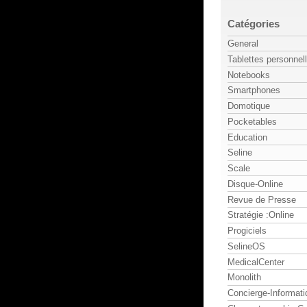
Catégories
General
Tablettes personnel
Notebooks
Smartphones
Domotique
Pocketables
Education
Seline
Scale
Disque-Online
Revue de Presse
Stratégie :Online
Progiciels
SelineOS
MedicalCenter
Monolith
Concierge-Informati