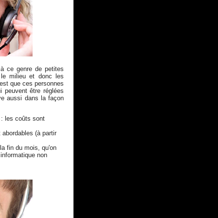
à ce genre de petites
 le milieu et donc les
'est que ces personnes
i peuvent être réglées
e aussi dans la façon
: les coûts sont
 abordables (à partir
 la fin du mois, qu'on
 informatique non