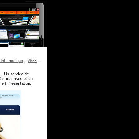
-Informatique
::
#653
::
m
. Un service de
ûts maitrisés et un
me ! Présentation.