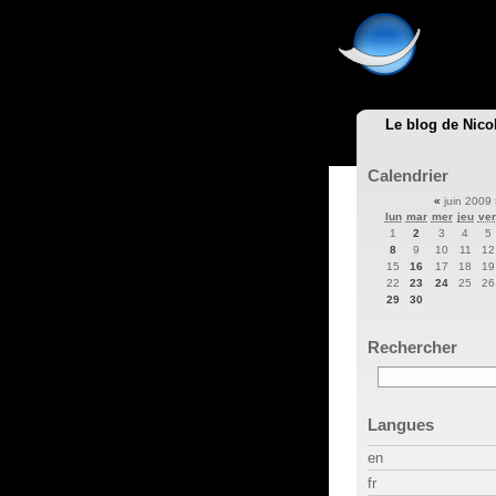
Le blog de Nico
Calendrier
«
juin 2009
lun
mar
mer
jeu
ve
1
2
3
4
5
8
9
10
11
12
15
16
17
18
19
22
23
24
25
26
29
30
Rechercher
Langues
en
fr