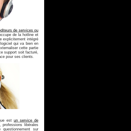
éditeurs de services ou
occupe de la hotline et
e explicitement intégré
 logiciel qui va bien en
ternaliser cette partie
e support soit facturé,
ace pour ses clients.
ique est
un service de
professions libérales
e questionnement sur