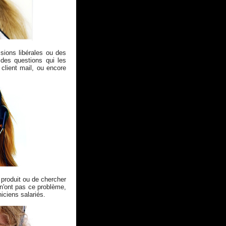
sions libérales ou des
des questions qui les
client mail, ou encore
 produit ou de chercher
 n'ont pas ce problème,
iciens salariés.