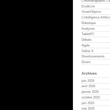
Chromatographic Ce
ErudiLive
SmartObjects
L'intelligence Artifici
Robotique
Analyses
TabletPC
Débats
Apple
Seline X
Divertissements
Divers
Archives
juin 2026
avril 2026
janvier 2026
octobre 2025
juin 2025
mai 2025