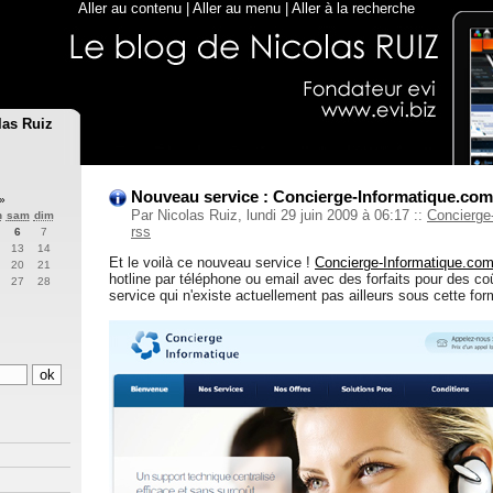
Aller au contenu
|
Aller au menu
|
Aller à la recherche
las Ruiz
Nouveau service : Concierge-Informatique.com
»
Par Nicolas Ruiz, lundi 29 juin 2009 à 06:17
::
Concierge
n
sam
dim
rss
6
7
13
14
Et le voilà ce nouveau service !
Concierge-Informatique.co
20
21
hotline par téléphone ou email avec des forfaits pour des co
27
28
service qui n'existe actuellement pas ailleurs sous cette for