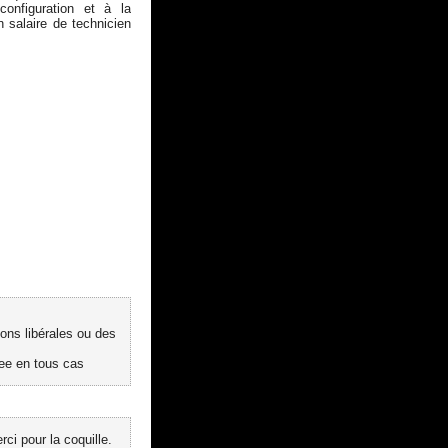
configuration et à la
n salaire de technicien
ions libérales ou des
ee en tous cas
ci pour la coquille.