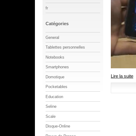
fr
Catégories
General
Tablettes personnelles
Notebooks
Smartphones
Lire la suite
Domotique
Pocketables
Education
Seline
Scale
Disque-Online