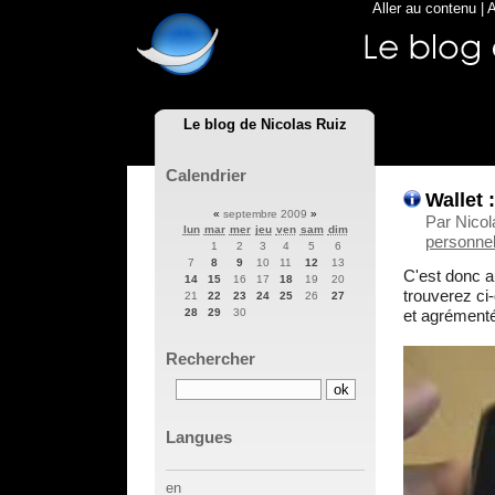
Aller au contenu
|
A
Le blog de Nicolas Ruiz
Calendrier
Wallet 
«
septembre 2009
»
Par Nicol
lun
mar
mer
jeu
ven
sam
dim
personnel
1
2
3
4
5
6
7
8
9
10
11
12
13
C'est donc au
14
15
16
17
18
19
20
trouverez ci
21
22
23
24
25
26
27
et agrément
28
29
30
Rechercher
Langues
en