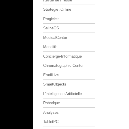
Revue de Presse
Stratégie :Online
Progiciels
SelineOS
MedicalCenter
Monolith
Concierge-Informatique
Chromatographic Center
ErudiLive
SmartObjects
L'intelligence Artificielle
Robotique
Analyses
TabletPC