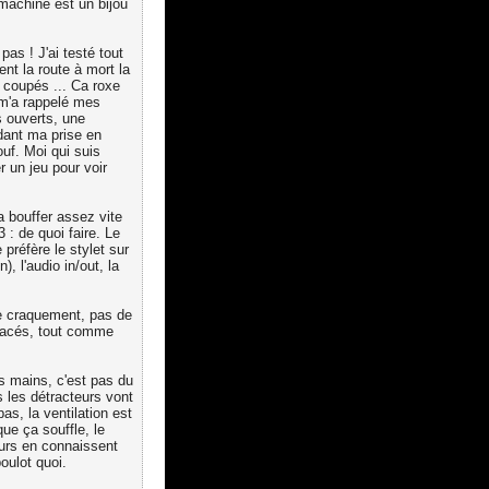
machine est un bijou
as ! J'ai testé tout
ent la route à mort la
 coupés ... Ca roxe
 m'a rappelé mes
 ouverts, une
dant ma prise en
ouf. Moi qui suis
r un jeu pour voir
a bouffer assez vite
3 : de quoi faire. Le
 préfère le stylet sur
, l'audio in/out, la
de craquement, pas de
placés, tout comme
es mains, c'est pas du
s les détracteurs vont
as, la ventilation est
que ça souffle, le
eurs en connaissent
oulot quoi.