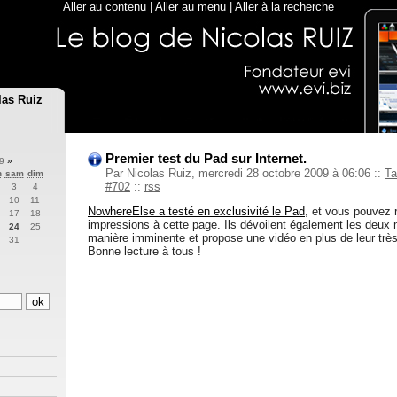
Aller au contenu
|
Aller au menu
|
Aller à la recherche
las Ruiz
Premier test du Pad sur Internet.
09
»
Par Nicolas Ruiz, mercredi 28 octobre 2009 à 06:06
::
Ta
n
sam
dim
#702
::
rss
3
4
10
11
NowhereElse a testé en exclusivité le Pad
, et vous pouvez r
17
18
impressions à cette page. Ils dévoilent également les deux
24
25
manière imminente et propose une vidéo en plus de leur trè
31
Bonne lecture à tous !