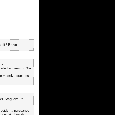
ctif ! Bravo
me.
elle tient environ 3h-
re massive dans les
hez Stagueve ^^
 poids, la puissance
pour l'Archos 9)