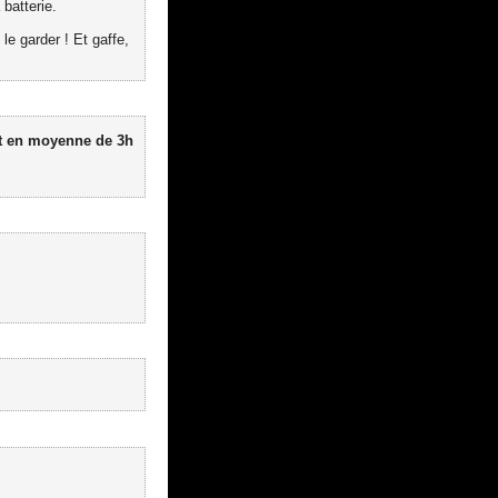
batterie.
e garder ! Et gaffe,
est en moyenne de 3h