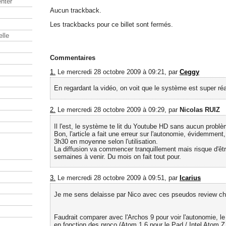
nter
Aucun trackback.
Les trackbacks pour ce billet sont fermés.
elle
Commentaires
1.
Le mercredi 28 octobre 2009 à 09:21, par
Ceggy
En regardant la vidéo, on voit que le système est super réa
2.
Le mercredi 28 octobre 2009 à 09:29, par
Nicolas RUIZ
Il l'est, le système te lit du Youtube HD sans aucun problè
Bon, l'article a fait une erreur sur l'autonomie, évidemment, 
3h30 en moyenne selon l'utilisation.
La diffusion va commencer tranquillement mais risque d'êt
semaines à venir. Du mois on fait tout pour.
3.
Le mercredi 28 octobre 2009 à 09:51, par
Icarius
Je me sens delaisse par Nico avec ces pseudos review c
Faudrait comparer avec l'Archos 9 pour voir l'autonomie, le
en fonction des proco (Atom 1,6 pour le Pad / Intel Atom Z 