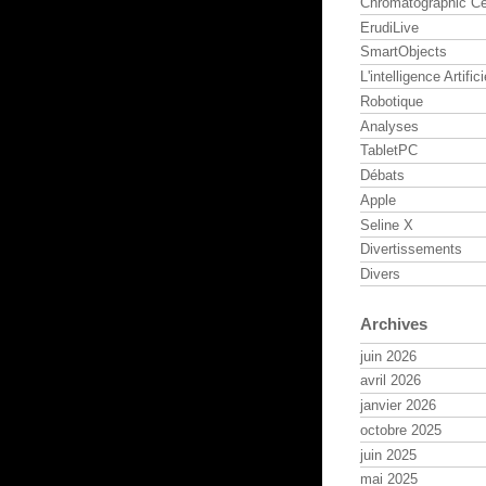
Chromatographic Ce
ErudiLive
SmartObjects
L'intelligence Artifici
Robotique
Analyses
TabletPC
Débats
Apple
Seline X
Divertissements
Divers
Archives
juin 2026
avril 2026
janvier 2026
octobre 2025
juin 2025
mai 2025