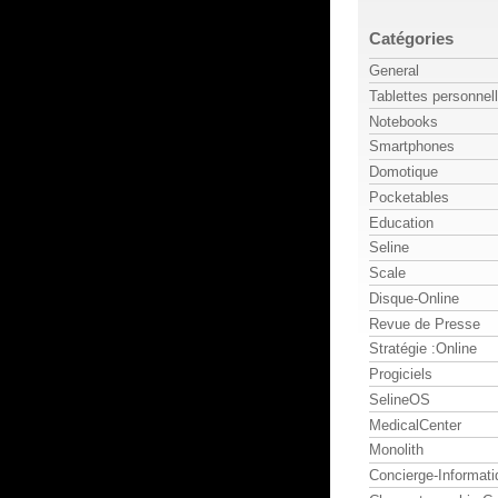
Catégories
General
Tablettes personnel
Notebooks
Smartphones
Domotique
Pocketables
Education
Seline
Scale
Disque-Online
Revue de Presse
Stratégie :Online
Progiciels
SelineOS
MedicalCenter
Monolith
Concierge-Informati