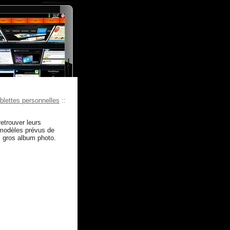
blettes personnelles
::
etrouver leurs
 modèles prévus de
s gros album photo.