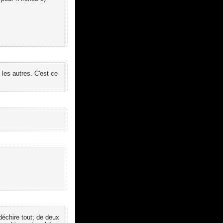
les autres. C'est ce
déchire tout; de deux