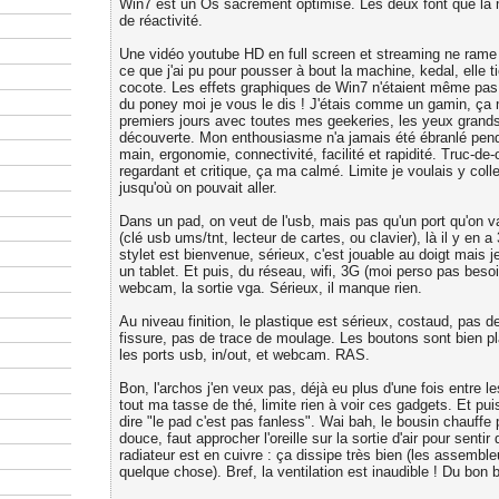
Win7 est un Os sacrément optimisé. Les deux font que la 
de réactivité.
Une vidéo youtube HD en full screen et streaming ne rame p
ce que j'ai pu pour pousser à bout la machine, kedal, elle ti
cocote. Les effets graphiques de Win7 n'étaient même pas
du poney moi je vous le dis ! J'étais comme un gamin, ça
premiers jours avec toutes mes geekeries, les yeux grands
découverte. Mon enthousiasme n'a jamais été ébranlé pen
main, ergonomie, connectivité, facilité et rapidité. Truc-de-
regardant et critique, ça ma calmé. Limite je voulais y colle
jusqu'où on pouvait aller.
Dans un pad, on veut de l'usb, mais pas qu'un port qu'on v
(clé usb ums/tnt, lecteur de cartes, ou clavier), là il y en a 
stylet est bienvenue, sérieux, c'est jouable au doigt mais je
un tablet. Et puis, du réseau, wifi, 3G (moi perso pas besoin)
webcam, la sortie vga. Sérieux, il manque rien.
Au niveau finition, le plastique est sérieux, costaud, pas 
fissure, pas de trace de moulage. Les boutons sont bien 
les ports usb, in/out, et webcam. RAS.
Bon, l'archos j'en veux pas, déjà eu plus d'une fois entre l
tout ma tasse de thé, limite rien à voir ces gadgets. Et pui
dire "le pad c'est pas fanless". Wai bah, le bousin chauffe p
douce, faut approcher l'oreille sur la sortie d'air pour sentir 
radiateur est en cuivre : ça dissipe très bien (les assembl
quelque chose). Bref, la ventilation est inaudible ! Du bon b