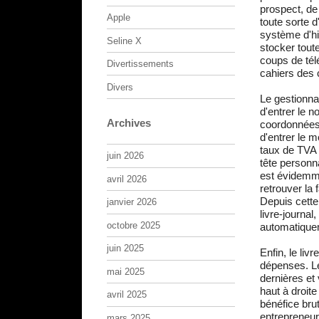
prospect, de
Apple
toute sorte 
système d'his
Seline X
stocker toute
coups de tél
Divertissements
cahiers des 
Divers
Le gestionnai
d'entrer le 
Archives
coordonnées 
d'entrer le 
taux de TVA e
juin 2026
tête personn
est évidemme
avril 2026
retrouver la 
Depuis cette
janvier 2026
livre-journa
octobre 2025
automatique
juin 2025
Enfin, le liv
dépenses. Le
mai 2025
dernières et 
haut à droit
avril 2025
bénéfice bru
entrepreneur 
mars 2025