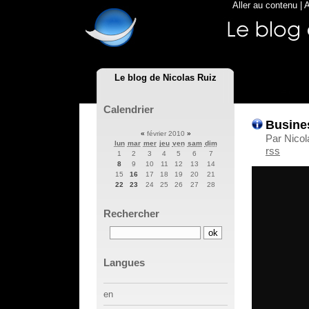
Aller au contenu
|
A
Le blog de Nicolas Ruiz
Calendrier
Busine
«
février 2010
»
Par Nicol
lun
mar
mer
jeu
ven
sam
dim
rss
1
2
3
4
5
6
7
8
9
10
11
12
13
14
15
16
17
18
19
20
21
22
23
24
25
26
27
28
Rechercher
Langues
en