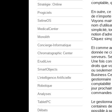
comptable, q
Stratégie :Online
En outre, c
Progiciels
de n'importe 
Voyons main
SelineOS
nom d'utilis
MedicalCenter
simplicité, t
notion d'adr
Monolith
Cliquez sim
Concierge-Informatique
Et comme ann
donnée ne ci
Chromatographic Center
serveurs. Seu
Une fois conn
ErudiLive
droits que vo
SmartObjects
ou seulement
Business Ce
L'intelligence Artificielle
gestionnaire
comptabilité 
Robotique
jour prochai
commandes, d
Analyses
Le gestionna
TabletPC
centaines de 
Débats
possible à pa