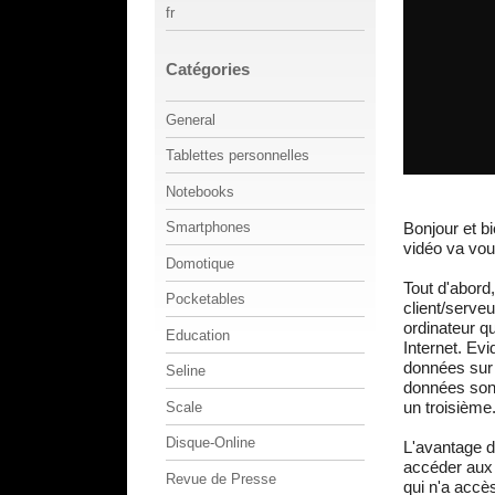
fr
Catégories
General
Tablettes personnelles
Notebooks
Bonjour et b
Smartphones
vidéo va vou
Domotique
Tout d'abord,
Pocketables
client/serveu
ordinateur q
Education
Internet. Ev
données sur 
Seline
données sont
un troisième
Scale
Disque-Online
L'avantage du
accéder aux 
Revue de Presse
qui n'a accè