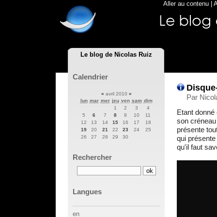
Aller au contenu
|
A
Le blog de Nicolas Ruiz
Calendrier
Disque-
«
avril 2010
»
Par Nicol
lun
mar
mer
jeu
ven
sam
dim
1
2
3
4
Etant donné q
5
6
7
8
9
10
11
son créneau 
12
13
14
15
16
17
18
présente tout
19
20
21
22
23
24
25
qui présente 
26
27
28
29
30
qu'il faut sa
Rechercher
Langues
en