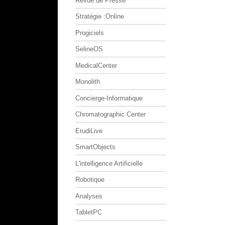
Revue de Presse
Stratégie :Online
Progiciels
SelineOS
MedicalCenter
Monolith
Concierge-Informatique
Chromatographic Center
ErudiLive
SmartObjects
L'intelligence Artificielle
Robotique
Analyses
TabletPC