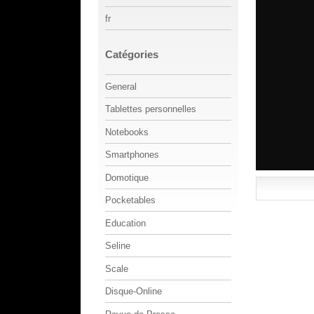
fr
Catégories
General
Tablettes personnelles
Notebooks
Smartphones
Domotique
Pocketables
Education
Seline
Scale
Disque-Online