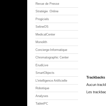
Revue de Presse
Stratégie :Online
Progiciels
SelineOS
MedicalCenter
Monolith
Concierge-Informatique
Chromatographic Center
ErudiLive
SmartObjects
Trackbacks
L'intelligence Artificielle
Aucun track
Robotique
Les trackbac
Analyses
TabletPC