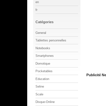
en
fr
Catégories
General
Tablettes personnelles
Notebooks
Smartphones
Domotique
Pocketables
Publicité N
Education
Seline
Scale
Disque-Online