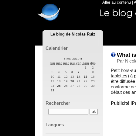
Aller au contenu
|
A
Le blog de Nicolas Ruiz
Calendrier
What is
«
mai 2010
»
Par Nicol
lun
mar
mer
jeu
ven
sam
dim
1
2
Petit hors-s
3
4
5
6
7
8
9
tablettes) à
10
11
12
13
14
15
16
être diffusée
17
18
19
20
21
22
23
conforme de 
24
25
26
27
28
29
30
31
début des an
Publicité iP
Rechercher
Langues