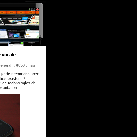
e vocale
eneral
::
#858
::
rss
ogie de reconnaissance
tres existent ?
r les technologies de
sentation.