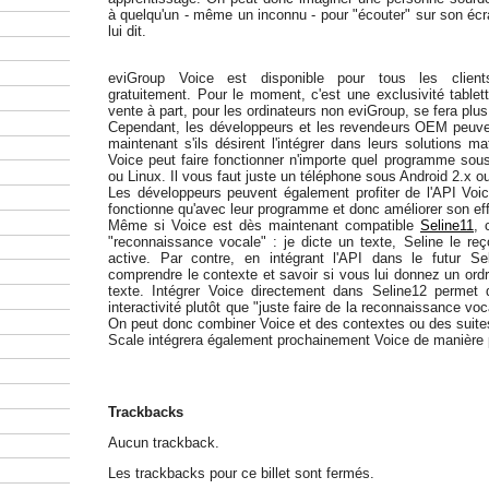
à quelqu'un - même un inconnu - pour "écouter" sur son écr
lui dit.
eviGroup Voice est disponible pour tous les client
gratuitement. Pour le moment, c'est une exclusivité tabl
vente à part, pour les ordinateurs non eviGroup, se fera plus
Cependant, les développeurs et les revendeurs OEM peuve
maintenant s'ils désirent l'intégrer dans leurs solutions mat
Voice peut faire fonctionner n'importe quel programme s
ou Linux. Il vous faut juste un téléphone sous Android 2.x o
Les développeurs peuvent également profiter de l'API Voic
fonctionne qu'avec leur programme et donc améliorer son ef
Même si Voice est dès maintenant compatible
Seline11
, 
"reconnaissance vocale" : je dicte un texte, Seline le reç
active. Par contre, en intégrant l'API dans le futur Sel
comprendre le contexte et savoir si vous lui donnez un ord
texte. Intégrer Voice directement dans Seline12 permet
interactivité plutôt que "juste faire de la reconnaissance vo
On peut donc combiner Voice et des contextes ou des suites
Scale intégrera également prochainement Voice de manière
Trackbacks
Aucun trackback.
Les trackbacks pour ce billet sont fermés.