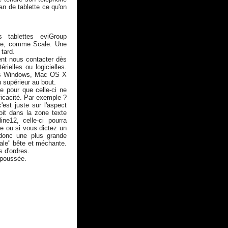
an de tablette ce qu'on
s tablettes eviGroup
ette, comme Scale. Une
 tard.
nt nous contacter dès
érielles ou logicielles.
ous Windows, Mac OS X
u supérieur au bout.
e pour que celle-ci ne
ficacité. Par exemple ?
c'est juste sur l'aspect
oit dans la zone texte
ine12, celle-ci pourra
re ou si vous dictez un
 donc une plus grande
cale" bête et méchante.
 d'ordres.
 poussée.