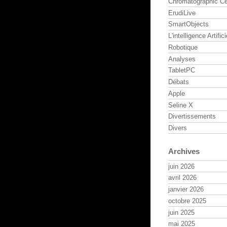
Chromatographic Ce
ErudiLive
SmartObjects
L'intelligence Artifici
Robotique
Analyses
TabletPC
Débats
Apple
Seline X
Divertissements
Divers
Archives
juin 2026
avril 2026
janvier 2026
octobre 2025
juin 2025
mai 2025