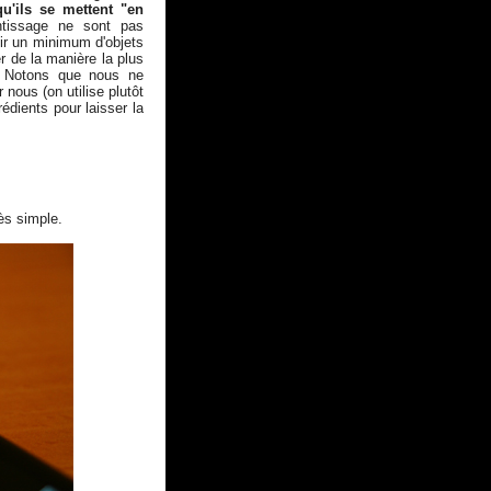
 qu'ils se mettent "en
ntissage ne sont pas
oir un minimum d'objets
er de la manière la plus
). Notons que nous ne
nous (on utilise plutôt
édients pour laisser la
ès simple.