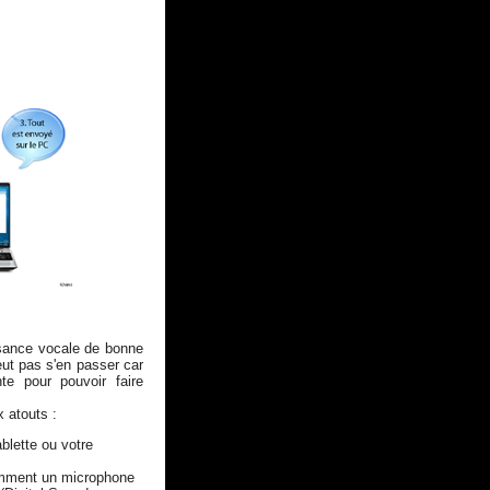
ssance vocale de bonne
peut pas s'en passer car
te pour pouvoir faire
x atouts :
blette ou votre
tamment un microphone