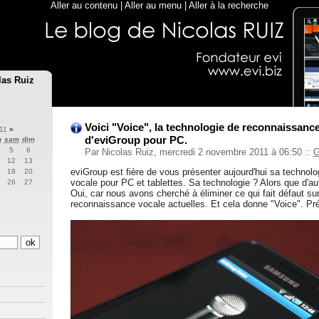
Aller au contenu
|
Aller au menu
|
Aller à la recherche
las Ruiz
Voici "Voice", la technologie de reconnaissanc
011
»
d'eviGroup pour PC.
n
sam
dim
5
6
Par Nicolas Ruiz, mercredi 2 novembre 2011 à 06:50
::
G
12
13
eviGroup est fière de vous présenter aujourd'hui sa technol
19
20
vocale pour PC et tablettes. Sa technologie ? Alors que d'au
26
27
Oui, car nous avons cherché à éliminer ce qui fait défaut su
reconnaissance vocale actuelles. Et cela donne "Voice". Pré