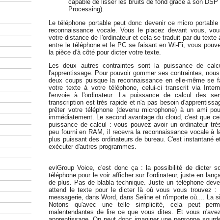
capable de lisser les bruits de fond grâce à son DSP 
Processing).
Le téléphone portable peut donc devenir ce micro portable 
reconnaissance vocale. Vous le placez devant vous, vous
votre distance de l'ordinateur et cela se traduit par du texte
entre le téléphone et le PC se faisant en Wi-Fi, vous pouv
la pièce d'à côté pour dicter votre texte.
Les deux autres contraintes sont la puissance de calcul
l'apprentissage. Pour pouvoir gommer ses contraintes, nous 
deux coups puisque la reconnaissance en elle-même se fai
votre texte à votre téléphone, celui-ci transcrit via Inter
l'envoie à l'ordinateur. La puissance de calcul des se
transcription est très rapide et n'a pas besoin d'apprentis
prêter votre téléphone (devenu microphone) à un ami pour
immédiatement. Le second avantage du cloud, c'est que ce
puissance de calcul : vous pouvez avoir un ordinateur trè
peu fourni en RAM, il recevra la reconnaissance vocale à 
plus puissant des ordinateurs de bureau. C'est instantané e
exécuter d'autres programmes.
eviGroup Voice, c'est donc ça : la possibilité de dicter s
téléphone pour le voir afficher sur l'ordinateur, juste en la
de plus. Pas de blabla technique. Juste un téléphone dev
attend le texte pour le dicter là où vous vous trouvez : 
messagerie, dans Word, dans Seline et n'importe où.... La si
Notons qu'avec une telle simplicité, cela peut per
malentendantes de lire ce que vous dites. Et vous n'ave
apprentissage. On peut donc imaginer une personne sourd