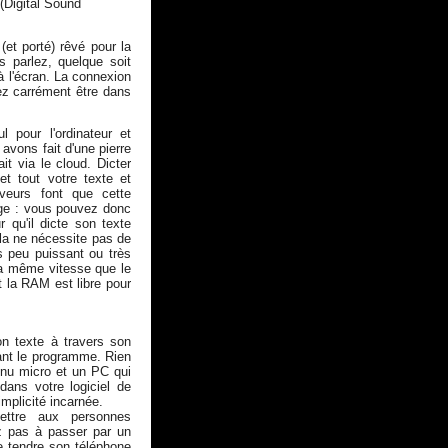
(Digital Sound
(et porté) rêvé pour la
 parlez, quelque soit
 à l'écran. La connexion
ez carrément être dans
 pour l'ordinateur et
avons fait d'une pierre
t via le cloud. Dicter
net tout votre texte et
rveurs font que cette
sage : vous pouvez donc
 qu'il dicte son texte
la ne nécessite pas de
s peu puissant ou très
la même vitesse que le
t la RAM est libre pour
on texte à travers son
nçant le programme. Rien
enu micro et un PC qui
dans votre logiciel de
mplicité incarnée.
mettre aux personnes
z pas à passer par un
e tendre son téléphone