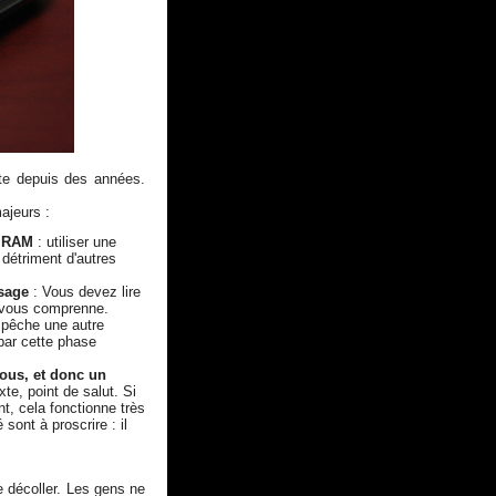
nte depuis des années.
ajeurs :
n RAM
: utiliser une
détriment d'autres
sage
: Vous devez lire
i vous comprenne.
mpêche une autre
 par cette phase
vous, et donc un
xte, point de salut. Si
, cela fonctionne très
ont à proscrire : il
 décoller. Les gens ne