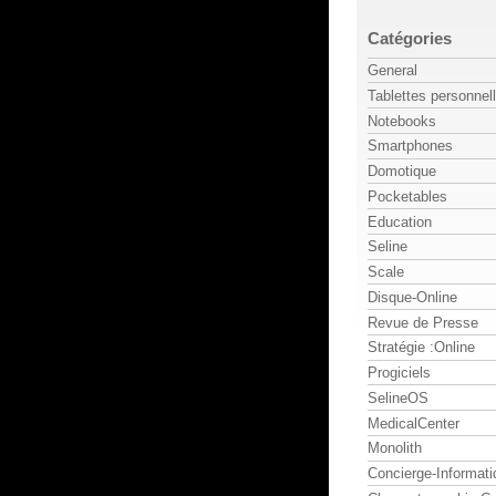
Catégories
General
Tablettes personnel
Notebooks
Smartphones
Domotique
Pocketables
Education
Seline
Scale
Disque-Online
Revue de Presse
Stratégie :Online
Progiciels
SelineOS
MedicalCenter
Monolith
Concierge-Informati