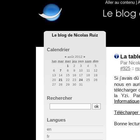
Aller au contenu
|
A
Le blog de Nicolas Ruiz
Calendrier
La tabl
«
août 2012
»
lun
mar
mer
jeu
ven
sam
dim
Par Nicol
1
2
3
4
5
#925
::
rs
6
7
8
9
10
11
12
13
14
15
16
17
18
19
Si j'avais dû
20
21
22
23
24
25
26
nous en aur
27
28
29
30
31
télécharger 
la Yzi. P
Rechercher
Informatique
Télécharger 
Langues
Bonne lectur
en
fr