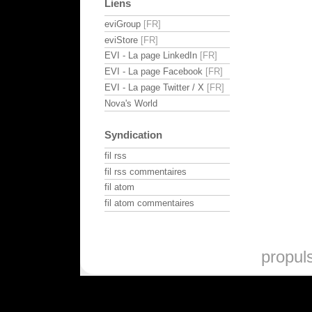
Liens
eviGroup
eviStore
EVI - La page LinkedIn
EVI - La page Facebook
EVI - La page Twitter / X
Nova's World
Syndication
fil rss
fil rss commentaires
fil atom
fil atom commentaires
propul