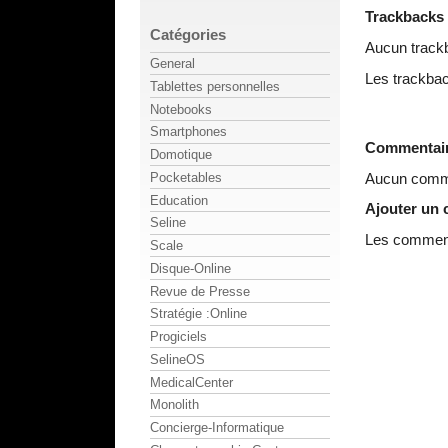
Trackbacks
Catégories
Aucun track
General
Les trackbac
Tablettes personnelles
Notebooks
Smartphones
Commentai
Domotique
Aucun comme
Pocketables
Education
Ajouter un
Seline
Les commenta
Scale
Disque-Online
Revue de Presse
Stratégie :Online
Progiciels
SelineOS
MedicalCenter
Monolith
Concierge-Informatique