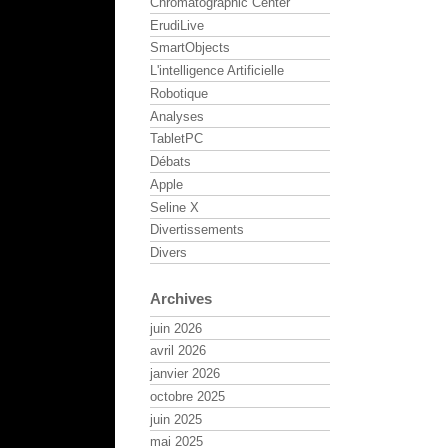
Chromatographic Center
ErudiLive
SmartObjects
L'intelligence Artificielle
Robotique
Analyses
TabletPC
Débats
Apple
Seline X
Divertissements
Divers
Archives
juin 2026
avril 2026
janvier 2026
octobre 2025
juin 2025
mai 2025