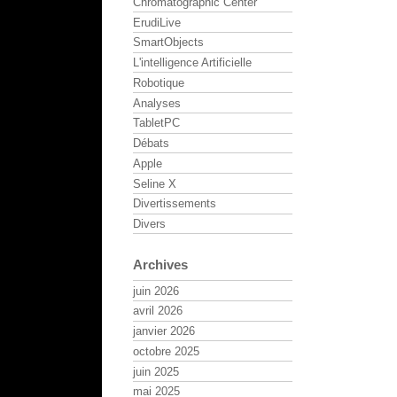
Chromatographic Center
ErudiLive
SmartObjects
L'intelligence Artificielle
Robotique
Analyses
TabletPC
Débats
Apple
Seline X
Divertissements
Divers
Archives
juin 2026
avril 2026
janvier 2026
octobre 2025
juin 2025
mai 2025