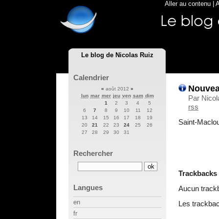
Aller au contenu
|
A
Le blog de Nicolas Ruiz
Calendrier
Nouvea
«
août 2012
»
lun
mar
mer
jeu
ven
sam
dim
Par Nicol
1
2
3
4
5
rss
6
7
8
9
10
11
12
13
14
15
16
17
18
19
Saint-Maclou
20
21
22
23
24
25
26
27
28
29
30
31
Rechercher
Trackbacks
Langues
Aucun track
en
Les trackbac
fr