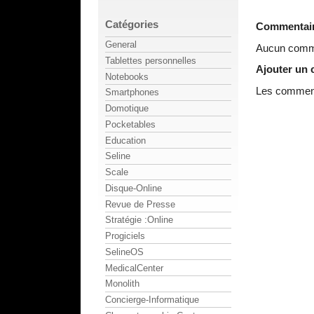
Catégories
Commentai
General
Aucun comme
Tablettes personnelles
Ajouter un
Notebooks
Les commenta
Smartphones
Domotique
Pocketables
Education
Seline
Scale
Disque-Online
Revue de Presse
Stratégie :Online
Progiciels
SelineOS
MedicalCenter
Monolith
Concierge-Informatique