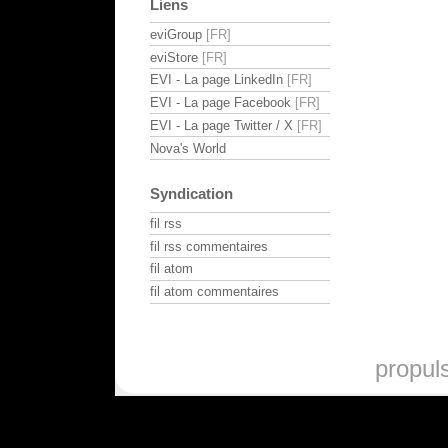
Liens
eviGroup
eviStore
EVI - La page LinkedIn
EVI - La page Facebook
EVI - La page Twitter / X
Nova's World
Syndication
fil rss
fil rss commentaires
fil atom
fil atom commentaires
propul