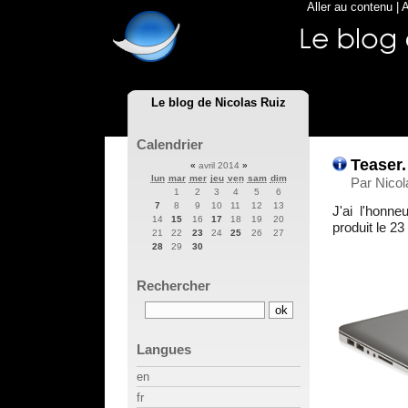
Aller au contenu
|
A
Le blog de Nicolas Ruiz
Calendrier
Teaser.
«
avril 2014
»
lun
mar
mer
jeu
ven
sam
dim
Par Nicol
1
2
3
4
5
6
7
8
9
10
11
12
13
J'ai l'honn
14
15
16
17
18
19
20
produit le 23
21
22
23
24
25
26
27
28
29
30
Rechercher
Langues
en
fr