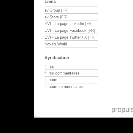
Liens
eviGroup
eviStore
EVI - La page LinkedIn
EVI - La page Facebook
EVI - La page Twitter / X
Nova's World
Syndication
fil rss
fil rss commentaires
fil atom
fil atom commentaires
propul