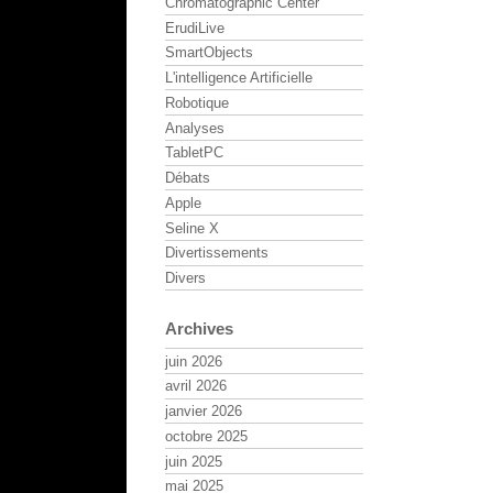
Chromatographic Center
ErudiLive
SmartObjects
L'intelligence Artificielle
Robotique
Analyses
TabletPC
Débats
Apple
Seline X
Divertissements
Divers
Archives
juin 2026
avril 2026
janvier 2026
octobre 2025
juin 2025
mai 2025