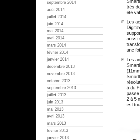
SmartP
septembre 2014
très d
août 2014
été va
juillet 2014
Les ac
juin 2014
Digiti
mai 2014
suppor
avril 2014
aussi 
transf
mars 2014
une fo
février 2014
Les am
janvier 2014
SmartP
décembre 2013
(11mm 
novembre 2013
Smart
octobre 2013
résolu
à du F
septembre 2013
passe 
juillet 2013
2 à 5 
juin 2013
est tou
mai 2013
avril 2013
mars 2013
février 2013
janvier 2013