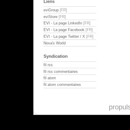
Liens
eviGroup
eviStore
EVI - La page LinkedIn
EVI - La page Facebook
EVI - La page Twitter / X
Nova's World
Syndication
fil rss
fil rss commentaires
fil atom
fil atom commentaires
propul