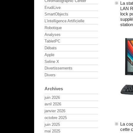
Chromatographic Center
La sta
ErudiLive
LAN RJ
lock p
SmartObjects
supplé
L'intelligence Artificielle
station
Robotique
Analyses
TabletPC
Débats
Apple
Seline X
Divertissements
Divers
Archives
juin 2026
avril 2026
janvier 2026
octobre 2025
La coq
juin 2025
cette 
mai 2025