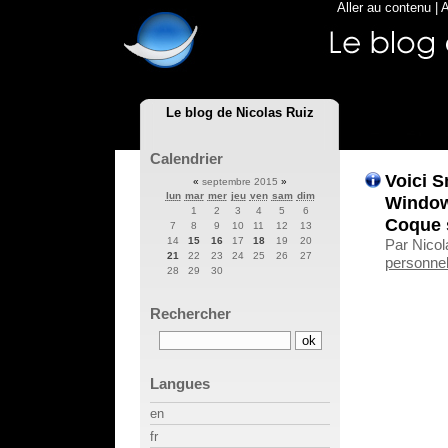
Aller au contenu
|
A
Le blog de Nicolas Ruiz
Calendrier
Voici S
«
septembre 2015
»
lun
mar
mer
jeu
ven
sam
dim
Window
1
2
3
4
5
6
Coque s
7
8
9
10
11
12
13
14
15
16
17
18
19
20
Par Nicol
21
22
23
24
25
26
27
personnel
28
29
30
Rechercher
Langues
en
fr