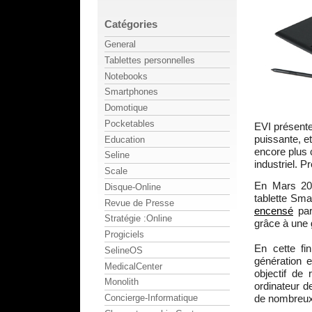
Catégories
General
Tablettes personnelles
Notebooks
Smartphones
Domotique
Pocketables
EVI présente
puissante, e
Education
encore plus 
Seline
industriel. P
Scale
En Mars 201
Disque-Online
tablette Sma
Revue de Presse
encensé
pa
Stratégie :Online
grâce à une g
Progiciels
En cette fi
SelineOS
génération
MedicalCenter
objectif de 
Monolith
ordinateur d
de nombreux
Concierge-Informatique