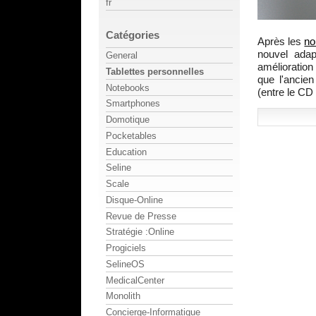
fr
Catégories
Après les
no
nouvel adap
General
amélioration 
Tablettes personnelles
que l'ancien
Notebooks
(entre le CD
Smartphones
Domotique
Pocketables
Education
Seline
Scale
Disque-Online
Revue de Presse
Stratégie :Online
Progiciels
SelineOS
MedicalCenter
Monolith
Concierge-Informatique