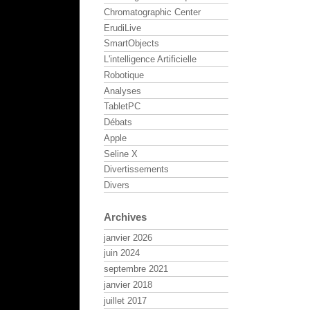
Chromatographic Center
ErudiLive
SmartObjects
L'intelligence Artificielle
Robotique
Analyses
TabletPC
Débats
Apple
Seline X
Divertissements
Divers
Archives
janvier 2026
juin 2024
septembre 2021
janvier 2018
juillet 2017