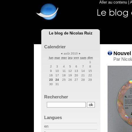
Aller au contenu
|
A
Le blog de Nicolas Ruiz
Calendrier
Nouvel 
«
août 2010
»
lun
mar
mer
jeu
ven
sam
dim
Par Nicol
1
2
3
4
5
6
7
8
9
10
11
12
13
14
15
16
17
18
19
20
21
22
23
24
25
26
27
28
29
30
31
Rechercher
Langues
en