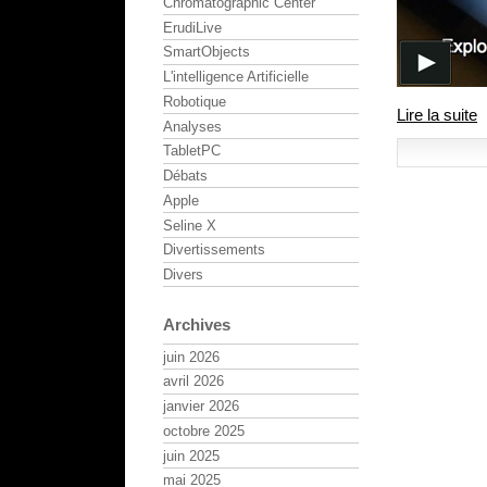
Chromatographic Center
ErudiLive
SmartObjects
L'intelligence Artificielle
Robotique
Lire la suite
Analyses
TabletPC
Débats
Apple
Seline X
Divertissements
Divers
Archives
juin 2026
avril 2026
janvier 2026
octobre 2025
juin 2025
mai 2025