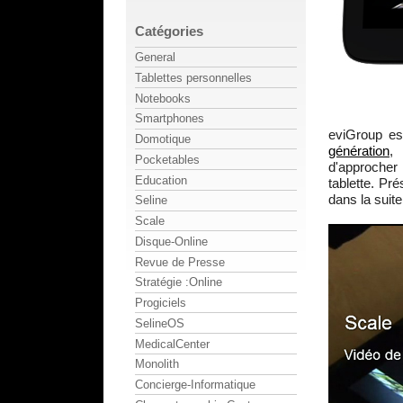
Catégories
General
Tablettes personnelles
Notebooks
Smartphones
eviGroup es
Domotique
génération
,
Pocketables
d'approcher 
Education
tablette. Pr
dans la suite
Seline
Scale
Disque-Online
Revue de Presse
Stratégie :Online
Progiciels
SelineOS
MedicalCenter
Monolith
Concierge-Informatique