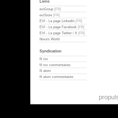
Liens
eviGroup
eviStore
EVI - La page LinkedIn
EVI - La page Facebook
EVI - La page Twitter / X
Nova's World
Syndication
fil rss
fil rss commentaires
fil atom
fil atom commentaires
propul