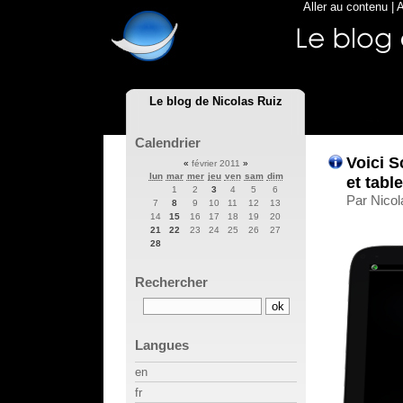
Aller au contenu
|
A
Le blog de Nicolas Ruiz
Calendrier
Voici S
«
février 2011
»
lun
mar
mer
jeu
ven
sam
dim
et tabl
1
2
3
4
5
6
Par Nicol
7
8
9
10
11
12
13
14
15
16
17
18
19
20
21
22
23
24
25
26
27
28
Rechercher
Langues
en
fr