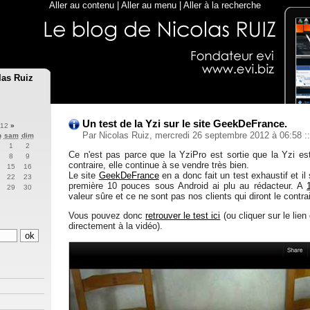
Aller au contenu
|
Aller au menu
|
Aller à la recherche
las Ruiz
Un test de la Yzi sur le site GeekDeFrance.
012
»
Par Nicolas Ruiz, mercredi 26 septembre 2012 à 06:58
::
n
sam
dim
1
2
Ce n'est pas parce que la YziPro est sortie que la Yzi 
8
9
contraire, elle continue à se vendre très bien.
15
16
Le site
GeekDeFrance
en a donc fait un test exhaustif et i
22
23
première 10 pouces sous Android ai plu au rédacteur. A
29
30
valeur sûre et ce ne sont pas nos clients qui diront le contrai
Vous pouvez donc
retrouver le test ici
(ou cliquer sur le lien
directement à la vidéo).