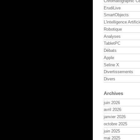
Chromatographic Ce
ErudiLive
SmartObjects
L'intelligence Artifici
Robotique
Analyses
TabletPC
Débats
Apple
Seline X
Divertissements
Divers
Archives
juin 2026
avril 2026
janvier 2026
octobre 2025
juin 2025
mai 2025