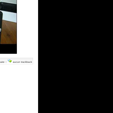
aire
::
aucun trackback