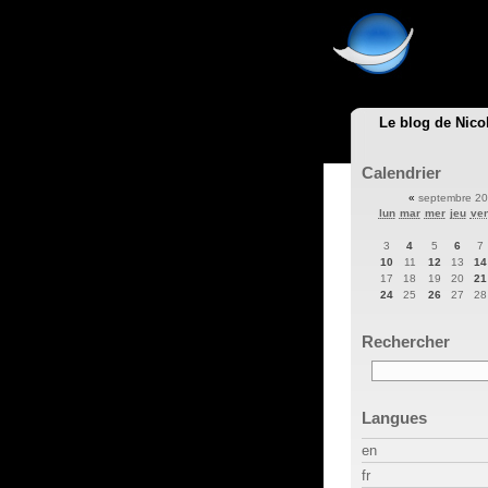
Le blog de Nico
Calendrier
«
septembre 2
lun
mar
mer
jeu
ve
3
4
5
6
7
10
11
12
13
14
17
18
19
20
21
24
25
26
27
28
Rechercher
Langues
en
fr