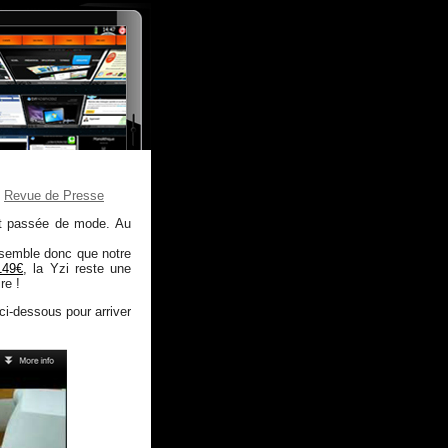
Revue de Presse
est passée de mode. Au
l semble donc que notre
149€
, la Yzi reste une
re !
 ci-dessous pour arriver