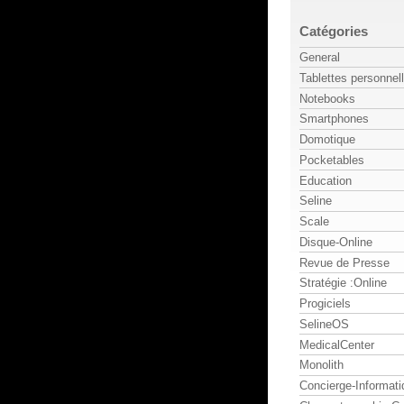
Catégories
General
Tablettes personnel
Notebooks
Smartphones
Domotique
Pocketables
Education
Seline
Scale
Disque-Online
Revue de Presse
Stratégie :Online
Progiciels
SelineOS
MedicalCenter
Monolith
Concierge-Informati