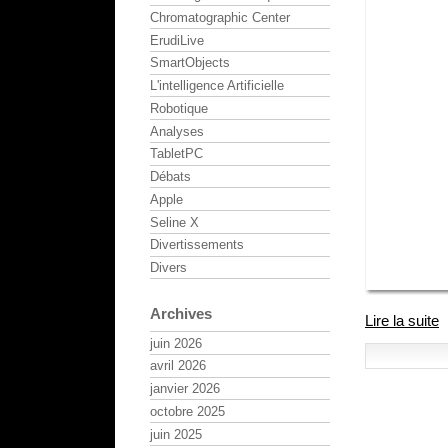
Chromatographic Center
ErudiLive
SmartObjects
L'intelligence Artificielle
Robotique
Analyses
TabletPC
Débats
Apple
Seline X
Divertissements
Divers
Archives
Lire la suite
juin 2026
avril 2026
janvier 2026
octobre 2025
juin 2025