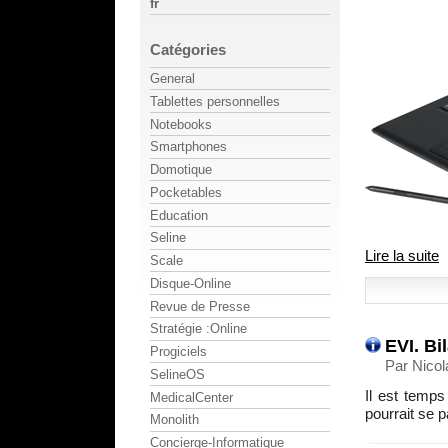
fr
Catégories
General
Tablettes personnelles
Notebooks
Smartphones
Domotique
Pocketables
Education
Seline
Lire la suite
Scale
Disque-Online
Revue de Presse
Stratégie :Online
EVI. Bi
Progiciels
Par Nicol
SelineOS
Il est temps
MedicalCenter
pourrait se 
Monolith
Concierge-Informatique