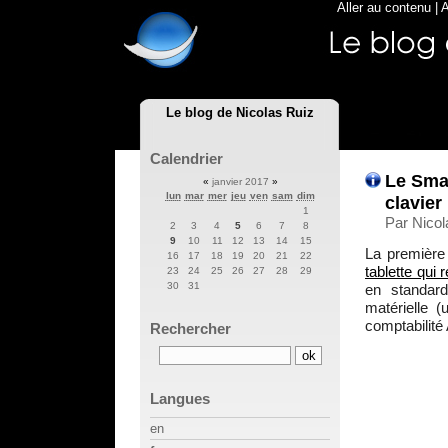
Aller au contenu
|
A
Le blog de Nicolas Ruiz
Calendrier
Le Smar
«
janvier 2017
»
lun
mar
mer
jeu
ven
sam
dim
clavier
1
Par Nicol
2
3
4
5
6
7
8
9
10
11
12
13
14
15
La première
16
17
18
19
20
21
22
tablette qui 
23
24
25
26
27
28
29
30
31
en standard
matérielle (
comptabilité
Rechercher
Langues
en