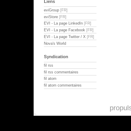
Liens
eviGroup
eviStore
EVI - La page LinkedIn
EVI - La page Facebook
EVI - La page Twitter / X
Nova's World
Syndication
fil rss
fil rss commentaires
fil atom
fil atom commentaires
propul