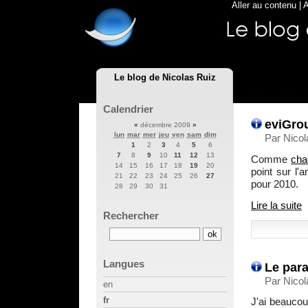
Aller au contenu
|
A
Le blog de Nicolas Ruiz
Calendrier
eviGrou
«
décembre 2009
»
lun
mar
mer
jeu
ven
sam
dim
Par Nico
1
2
3
4
5
6
7
8
9
10
11
12
13
Comme
cha
14
15
16
17
18
19
20
point sur l'
21
22
23
24
25
26
27
pour 2010.
28
29
30
31
Lire la suite
Rechercher
Langues
Le para
Par Nico
en
fr
J'ai beaucou