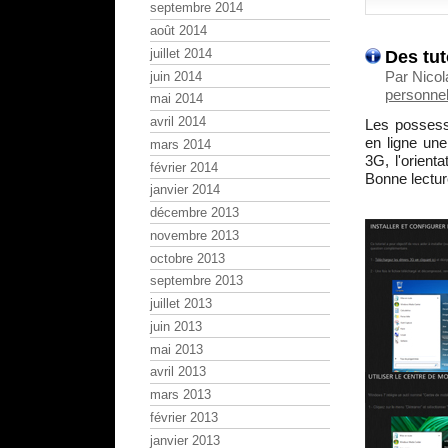
septembre 2014
août 2014
Des tut
juillet 2014
Par Nico
juin 2014
personnel
mai 2014
avril 2014
Les posses
en ligne un
mars 2014
3G, l'orient
février 2014
Bonne lectur
janvier 2014
décembre 2013
novembre 2013
octobre 2013
septembre 2013
juillet 2013
juin 2013
mai 2013
avril 2013
mars 2013
février 2013
janvier 2013