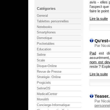
avis - elles
l'aspect que
Catégories
faire le point
General
Lire la suite
Tablettes personnelles
Notebooks
Smartphones
Domotique
Qu'est-
Pocketables
Par Nico
Education
Pad
est dis
Seline
assurément, 
Scale
nom est dev
Disque-Online
reste ? Expli
Revue de Presse
Lire la suite
Stratégie :Online
Progiciels
SelineOS
MedicalCenter
Teaser.
Monolith
Par Nicol
Concierge-Informatique
personnel