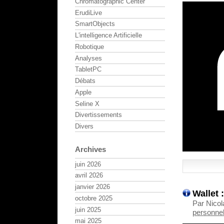
Chromatographic Center
ErudiLive
SmartObjects
L'intelligence Artificielle
Robotique
Analyses
TabletPC
Débats
Apple
Seline X
Divertissements
Divers
Archives
juin 2026
avril 2026
janvier 2026
Wallet
octobre 2025
Par Nicol
juin 2025
personnel
mai 2025