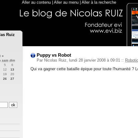
Aller au contenu
|
Aller au menu
|
Aller à la recherche
las Ruiz
Puppy vs Robot
08
»
Par Nicolas Ruiz, lundi 28 janvier 2008 à 09:01
::
Roboti
n
sam
dim
5
6
Qui va gagner cette bataille épique pour toute l'humanité ? L
12
13
19
20
26
27