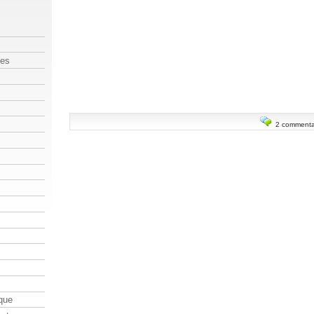
les
2 commenta
que