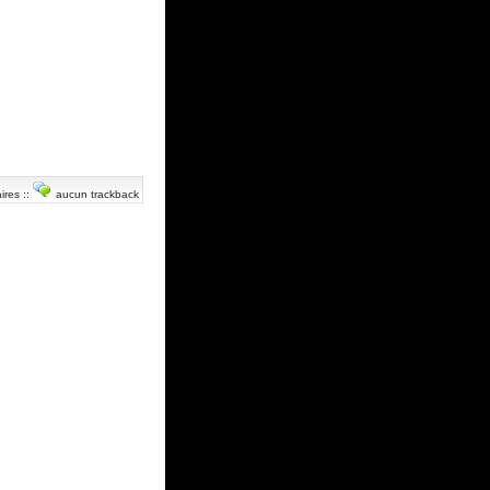
ires
::
aucun trackback