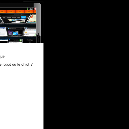
que
e robot ou le chiot ?