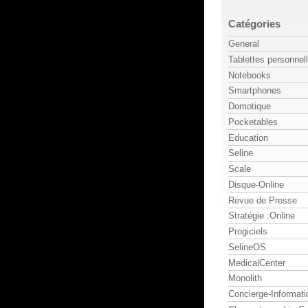
Catégories
General
Tablettes personnel
Notebooks
Smartphones
Domotique
Pocketables
Education
Seline
Scale
Disque-Online
Revue de Presse
Stratégie :Online
Progiciels
SelineOS
MedicalCenter
Monolith
Concierge-Informati