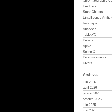
Chromatographic Ce
ErudiLive
SmartObjects
L'intelligence Artifici
Robotique
Analyses
TabletPC
Débats
Apple
Seline X
Divertissements
Divers
Archives
juin 2026
avril 2026
janvier 2026
octobre 2025
juin 2025
mai 2025